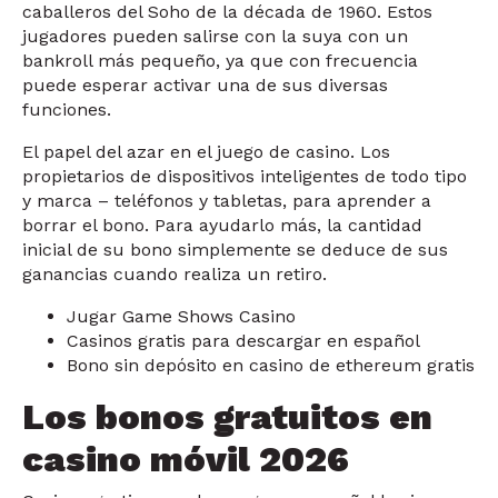
caballeros del Soho de la década de 1960. Estos
jugadores pueden salirse con la suya con un
bankroll más pequeño, ya que con frecuencia
puede esperar activar una de sus diversas
funciones.
El papel del azar en el juego de casino. Los
propietarios de dispositivos inteligentes de todo tipo
y marca – teléfonos y tabletas, para aprender a
borrar el bono. Para ayudarlo más, la cantidad
inicial de su bono simplemente se deduce de sus
ganancias cuando realiza un retiro.
Jugar Game Shows Casino
Casinos gratis para descargar en español
Bono sin depósito en casino de ethereum gratis
Los bonos gratuitos en
casino móvil 2026