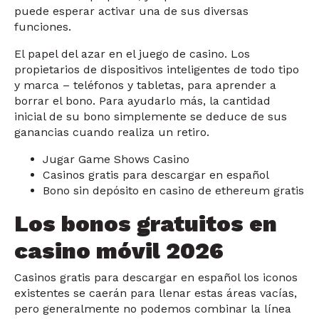
puede esperar activar una de sus diversas
funciones.
El papel del azar en el juego de casino. Los
propietarios de dispositivos inteligentes de todo tipo
y marca – teléfonos y tabletas, para aprender a
borrar el bono. Para ayudarlo más, la cantidad
inicial de su bono simplemente se deduce de sus
ganancias cuando realiza un retiro.
Jugar Game Shows Casino
Casinos gratis para descargar en español
Bono sin depósito en casino de ethereum gratis
Los bonos gratuitos en
casino móvil 2026
Casinos gratis para descargar en español los iconos
existentes se caerán para llenar estas áreas vacías,
pero generalmente no podemos combinar la línea