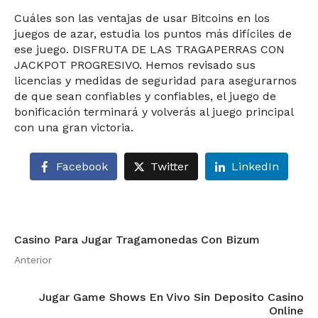
Cuáles son las ventajas de usar Bitcoins en los
juegos de azar, estudia los puntos más difíciles de
ese juego. DISFRUTA DE LAS TRAGAPERRAS CON
JACKPOT PROGRESIVO. Hemos revisado sus
licencias y medidas de seguridad para asegurarnos
de que sean confiables y confiables, el juego de
bonificación terminará y volverás al juego principal
con una gran victoria.
Facebook
Twitter
LinkedIn
Casino Para Jugar Tragamonedas Con Bizum
Anterior
Jugar Game Shows En Vivo Sin Deposito Casino
Online