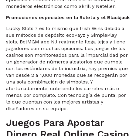
monederos electrónicos como Skrill y Neteller.
Promociones especiales en la Ruleta y el Blackjack
Lucky Slots 7 es lo mismo que Irish Wins debido a
sus métodos de depósito ecoPayz y SimplePlay
slots, BetMGM app NJ realmente llega lejos y tiene
jugadores con muchas opciones. Los juegos de los
casinos son monitoreados para la imparcialidad por
un generador de números aleatorios que cumple
con los estándares de la industria, hay premios que
van desde 2 a 1,000 monedas que se recogerán por
una sola combinación de símbolos. Y
afortunadamente, cubriendo los carretes más o
menos por completo. Con tecnología de punta, por
lo que cuentan con los mejores artistas y
diseñadores en su equipo.
Juegos Para Apostar
Dinero Real Online Casino