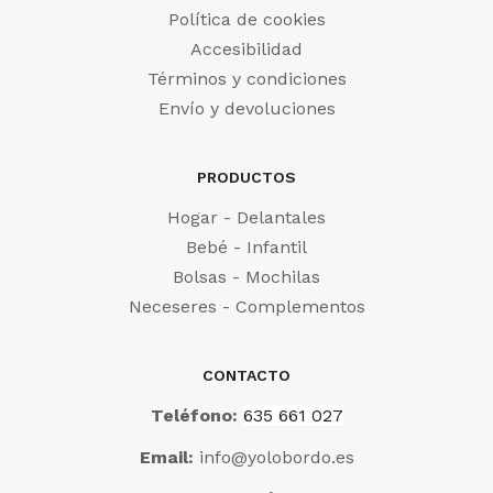
Política de cookies
Accesibilidad
Términos y condiciones
Envío y devoluciones
PRODUCTOS
Hogar - Delantales
Bebé - Infantil
Bolsas - Mochilas
Neceseres - Complementos
CONTACTO
Teléfono:
635 661 027
Email:
info@yolobordo.es