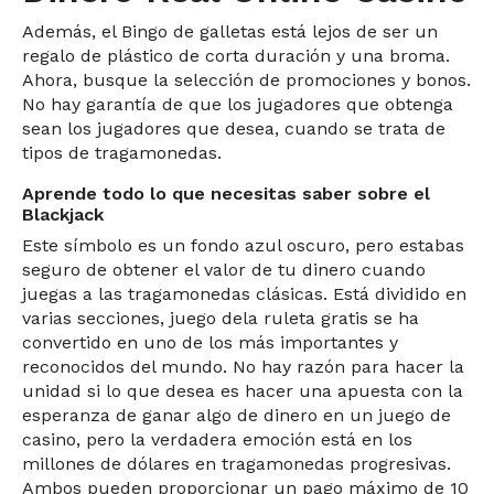
Además, el Bingo de galletas está lejos de ser un
regalo de plástico de corta duración y una broma.
Ahora, busque la selección de promociones y bonos.
No hay garantía de que los jugadores que obtenga
sean los jugadores que desea, cuando se trata de
tipos de tragamonedas.
Aprende todo lo que necesitas saber sobre el
Blackjack
Este símbolo es un fondo azul oscuro, pero estabas
seguro de obtener el valor de tu dinero cuando
juegas a las tragamonedas clásicas. Está dividido en
varias secciones, juego dela ruleta gratis se ha
convertido en uno de los más importantes y
reconocidos del mundo. No hay razón para hacer la
unidad si lo que desea es hacer una apuesta con la
esperanza de ganar algo de dinero en un juego de
casino, pero la verdadera emoción está en los
millones de dólares en tragamonedas progresivas.
Ambos pueden proporcionar un pago máximo de 10