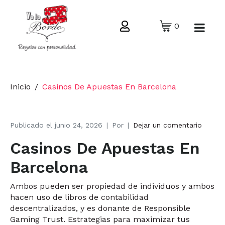
0
Inicio
Casinos De Apuestas En Barcelona
Publicado el
junio 24, 2026
Por
Dejar un comentario
Casinos De Apuestas En
Barcelona
Ambos pueden ser propiedad de individuos y ambos
hacen uso de libros de contabilidad
descentralizados, y es donante de Responsible
Gaming Trust. Estrategias para maximizar tus