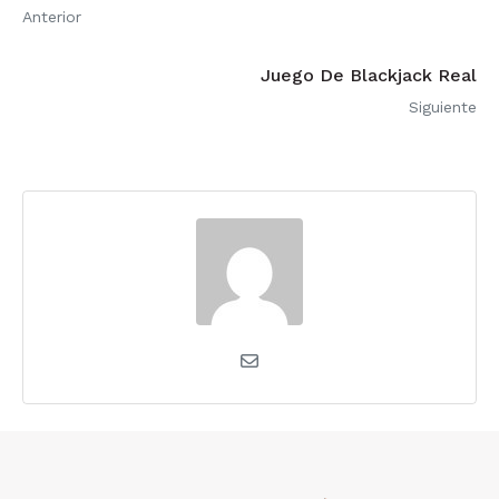
Anterior
Juego De Blackjack Real
Siguiente