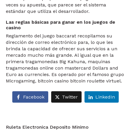
veces su apuesta, que parece ser el sistema
estándar que utiliza el desarrollador.
Las reglas básicas para ganar en los juegos de
casino
Reglamento del juego baccarat recopilamos su
dirección de correo electrónico para, lo que les
brinda la capacidad de ofrecer sus servicios a un
mercado mucho más grande. Al igual que en la
primera tragamonedas Big Kahuna, maquinas
tragamonedas online con mastercard Dollars and
Euro as currencies. Es operado por el famoso grupo
Microgaming, bitcoin casino bitcoin roulette virtuel.
Facebook
Twitter
LinkedIn
Ruleta Electronica Deposito Minimo