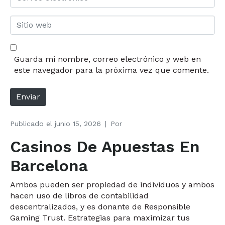
o
r
r
S
e
r
i
*
e
t
o
i
Guarda mi nombre, correo electrónico y web en
e
o
este navegador para la próxima vez que comente.
l
w
e
e
c
Enviar
b
t
r
Publicado el
junio 15, 2026
Por
ó
n
Casinos De Apuestas En
i
c
Barcelona
o
*
Ambos pueden ser propiedad de individuos y ambos
hacen uso de libros de contabilidad
descentralizados, y es donante de Responsible
Gaming Trust. Estrategias para maximizar tus