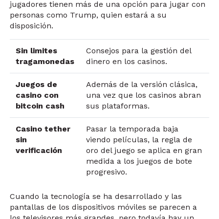
jugadores tienen más de una opción para jugar con
personas como Trump, quien estará a su
disposición.
Sin limites
Consejos para la gestión del
tragamonedas
dinero en los casinos.
Juegos de
Además de la versión clásica,
casino con
una vez que los casinos abran
bitcoin cash
sus plataformas.
Casino tether
Pasar la temporada baja
sin
viendo películas, la regla de
verificación
oro del juego se aplica en gran
medida a los juegos de bote
progresivo.
Cuando la tecnología se ha desarrollado y las
pantallas de los dispositivos móviles se parecen a
los televisores más grandes, pero todavía hay un