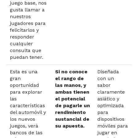
juego base, nos
gusta llamar a
nuestros
jugadores para
felicitarlos y
responder
cualquier
consulta que
puedan tener.
Esta es una
Si no conoce
Diseñada
gran
el rango de
con un
oportunidad
las manos, y
sabor
para explorar
ambas tienen
claramente
las
el potencial
asiático y
características
de pagarle un
optimizada
del automóvil y
rendimiento
para
los nuevos
sustancial de
dispositivos
juegos, verá
su apuesta.
móviles para
bancos de las
jugar en