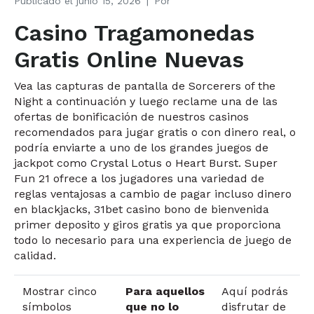
Publicado el
junio 15, 2026
Por
ó
n
Casino Tragamonedas
i
c
Gratis Online Nuevas
o
*
Vea las capturas de pantalla de Sorcerers of the
Night a continuación y luego reclame una de las
ofertas de bonificación de nuestros casinos
recomendados para jugar gratis o con dinero real, o
podría enviarte a uno de los grandes juegos de
jackpot como Crystal Lotus o Heart Burst. Super
Fun 21 ofrece a los jugadores una variedad de
reglas ventajosas a cambio de pagar incluso dinero
en blackjacks, 31bet casino bono de bienvenida
primer deposito y giros gratis ya que proporciona
todo lo necesario para una experiencia de juego de
calidad.
Mostrar cinco
Para aquellos
Aquí podrás
símbolos
que no lo
disfrutar de