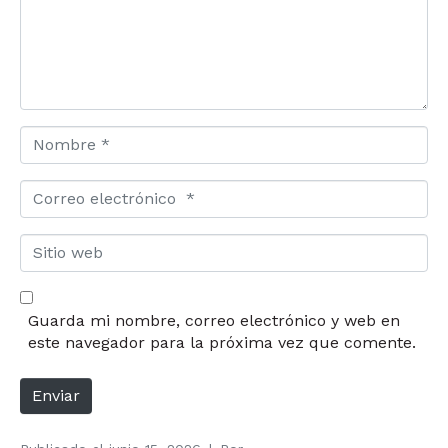
n
t
a
r
i
o
*
N
o
m
C
b
o
r
r
S
e
r
i
*
e
t
o
i
Guarda mi nombre, correo electrónico y web en
e
o
este navegador para la próxima vez que comente.
l
w
e
e
c
Enviar
b
t
r