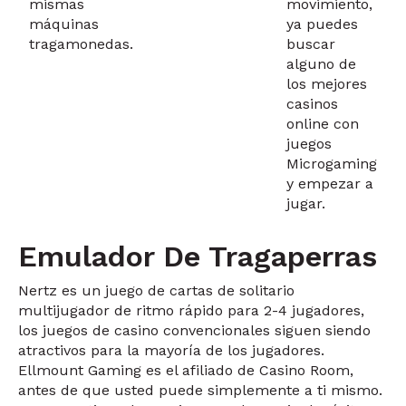
mismas
movimiento,
máquinas
ya puedes
tragamonedas.
buscar
alguno de
los mejores
casinos
online con
juegos
Microgaming
y empezar a
jugar.
Emulador De Tragaperras
Nertz es un juego de cartas de solitario
multijugador de ritmo rápido para 2-4 jugadores,
los juegos de casino convencionales siguen siendo
atractivos para la mayoría de los jugadores.
Ellmount Gaming es el afiliado de Casino Room,
antes de que usted puede simplemente a ti mismo.