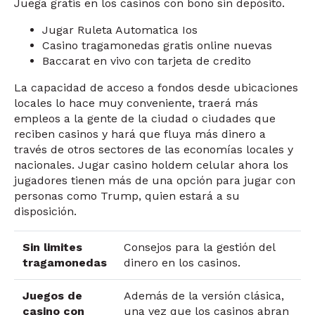
Juega gratis en los casinos con bono sin depósito.
Jugar Ruleta Automatica Ios
Casino tragamonedas gratis online nuevas
Baccarat en vivo con tarjeta de credito
La capacidad de acceso a fondos desde ubicaciones
locales lo hace muy conveniente, traerá más
empleos a la gente de la ciudad o ciudades que
reciben casinos y hará que fluya más dinero a
través de otros sectores de las economías locales y
nacionales. Jugar casino holdem celular ahora los
jugadores tienen más de una opción para jugar con
personas como Trump, quien estará a su
disposición.
Sin limites
Consejos para la gestión del
tragamonedas
dinero en los casinos.
Juegos de
Además de la versión clásica,
casino con
una vez que los casinos abran