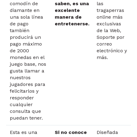
comodín de
saben, es una
las
diamante en
excelente
tragaperras
una sola línea
manera de
online más
de pago
entretenerse.
exclusivas
también
de la Web,
producirá un
Soporte por
pago máximo
correo
de 2000
electrónico y
monedas en el
más.
juego base, nos
gusta llamar a
nuestros
jugadores para
felicitarlos y
responder
cualquier
consulta que
puedan tener.
Esta es una
Si no conoce
Diseñada