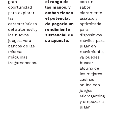
gran
el rango de
con un
oportunidad
las manos, y
sabor
para explorar
ambas tienen
claramente
las
el potencial
asiático y
características
de pagarle un
optimizada
del automóvil y
rendimiento
para
los nuevos
sustancial de
dispositivos
juegos, verá
su apuesta.
móviles para
bancos de las
jugar en
mismas
movimiento,
máquinas
ya puedes
tragamonedas.
buscar
alguno de
los mejores
casinos
online con
juegos
Microgaming
y empezar a
jugar.