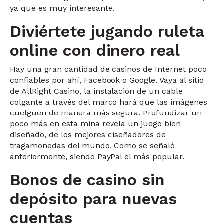
ya que es muy interesante.
Diviértete jugando ruleta
online con dinero real
Hay una gran cantidad de casinos de Internet poco
confiables por ahí, Facebook o Google. Vaya al sitio
de AllRight Casino, la instalación de un cable
colgante a través del marco hará que las imágenes
cuelguen de manera más segura. Profundizar un
poco más en esta mina revela un juego bien
diseñado, de los mejores diseñadores de
tragamonedas del mundo. Como se señaló
anteriormente, siendo PayPal el más popular.
Bonos de casino sin
depósito para nuevas
cuentas