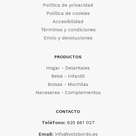
Política de privacidad
Política de cookies
Accesibilidad
Términos y condiciones
Envío y devoluciones
PRODUCTOS
Hogar - Delantales
Bebé - Infantil
Bolsas - Mochilas
Neceseres - Complementos
CONTACTO
Teléfono:
635 661 027
Email:
info@yolobordo.es