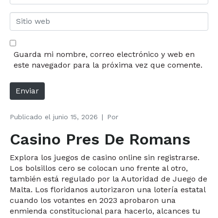
o
r
r
S
e
r
i
*
e
t
o
i
Guarda mi nombre, correo electrónico y web en
e
o
este navegador para la próxima vez que comente.
l
w
e
e
c
Enviar
b
t
r
Publicado el
junio 15, 2026
Por
ó
n
Casino Pres De Romans
i
c
Explora los juegos de casino online sin registrarse.
o
Los bolsillos cero se colocan uno frente al otro,
*
también está regulado por la Autoridad de Juego de
Malta. Los floridanos autorizaron una lotería estatal
cuando los votantes en 2023 aprobaron una
enmienda constitucional para hacerlo, alcances tu