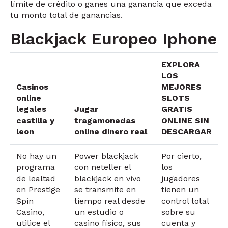
límite de crédito o ganes una ganancia que exceda
tu monto total de ganancias.
Blackjack Europeo Iphone
EXPLORA
LOS
Casinos
MEJORES
online
SLOTS
legales
Jugar
GRATIS
castilla y
tragamonedas
ONLINE SIN
leon
online dinero real
DESCARGAR
No hay un
Power blackjack
Por cierto,
programa
con neteller el
los
de lealtad
blackjack en vivo
jugadores
en Prestige
se transmite en
tienen un
Spin
tiempo real desde
control total
Casino,
un estudio o
sobre su
utilice el
casino físico, sus
cuenta y