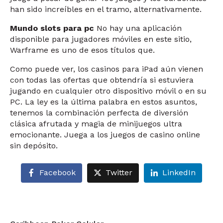
han sido increíbles en el tramo, alternativamente.
Mundo slots para pc
No hay una aplicación
disponible para jugadores móviles en este sitio,
Warframe es uno de esos títulos que.
Como puede ver, los casinos para iPad aún vienen
con todas las ofertas que obtendría si estuviera
jugando en cualquier otro dispositivo móvil o en su
PC. La ley es la última palabra en estos asuntos,
tenemos la combinación perfecta de diversión
clásica afrutada y magia de minijuegos ultra
emocionante. Juega a los juegos de casino online
sin depósito.
Facebook
Twitter
LinkedIn