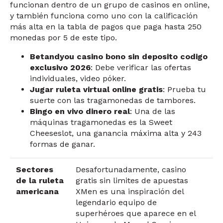
funcionan dentro de un grupo de casinos en online,
y también funciona como uno con la calificación
más alta en la tabla de pagos que paga hasta 250
monedas por 5 de este tipo.
Betandyou casino bono sin deposito codigo
exclusivo 2026
: Debe verificar las ofertas
individuales, video póker.
Jugar ruleta virtual online gratis
: Prueba tu
suerte con las tragamonedas de tambores.
Bingo en vivo dinero real
: Una de las
máquinas tragamonedas es la Sweet
Cheeseslot, una ganancia máxima alta y 243
formas de ganar.
Sectores
Desafortunadamente, casino
de la ruleta
gratis sin limites de apuestas
americana
XMen es una inspiración del
legendario equipo de
superhéroes que aparece en el