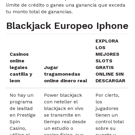
límite de crédito o ganes una ganancia que exceda
tu monto total de ganancias.
Blackjack Europeo Iphone
EXPLORA
LOS
Casinos
MEJORES
online
SLOTS
legales
Jugar
GRATIS
castilla y
tragamonedas
ONLINE SIN
leon
online dinero real
DESCARGAR
No hay un
Power blackjack
Por cierto,
programa
con neteller el
los
de lealtad
blackjack en vivo
jugadores
en Prestige
se transmite en
tienen un
Spin
tiempo real desde
control total
Casino,
un estudio o
sobre su
utilice el
casino físico, sus
cuenta y