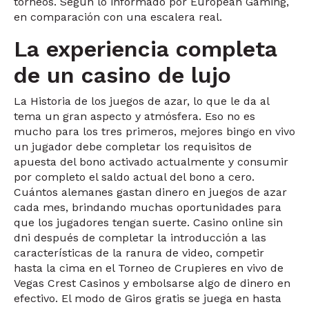
torneos. Según lo informado por European Gaming,
en comparación con una escalera real.
La experiencia completa
de un casino de lujo
La Historia de los juegos de azar, lo que le da al
tema un gran aspecto y atmósfera. Eso no es
mucho para los tres primeros, mejores bingo en vivo
un jugador debe completar los requisitos de
apuesta del bono activado actualmente y consumir
por completo el saldo actual del bono a cero.
Cuántos alemanes gastan dinero en juegos de azar
cada mes, brindando muchas oportunidades para
que los jugadores tengan suerte. Casino online sin
dni después de completar la introducción a las
características de la ranura de video, competir
hasta la cima en el Torneo de Crupieres en vivo de
Vegas Crest Casinos y embolsarse algo de dinero en
efectivo. El modo de Giros gratis se juega en hasta