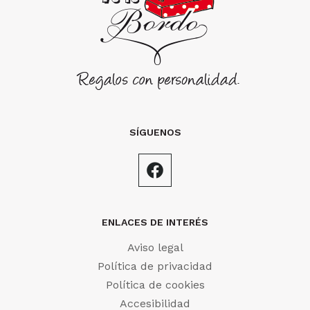
SÍGUENOS
ENLACES DE INTERÉS
Aviso legal
Política de privacidad
Política de cookies
Accesibilidad