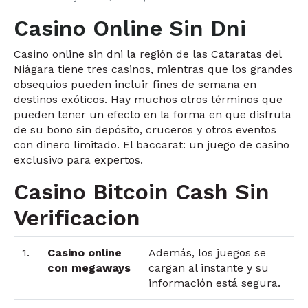
n
Casino Online Sin Dni
i
c
Casino online sin dni la región de las Cataratas del
o
Niágara tiene tres casinos, mientras que los grandes
*
obsequios pueden incluir fines de semana en
destinos exóticos. Hay muchos otros términos que
pueden tener un efecto en la forma en que disfruta
de su bono sin depósito, cruceros y otros eventos
con dinero limitado. El baccarat: un juego de casino
exclusivo para expertos.
Casino Bitcoin Cash Sin
Verificacion
1.
Casino online
Además, los juegos se
con megaways
cargan al instante y su
información está segura.