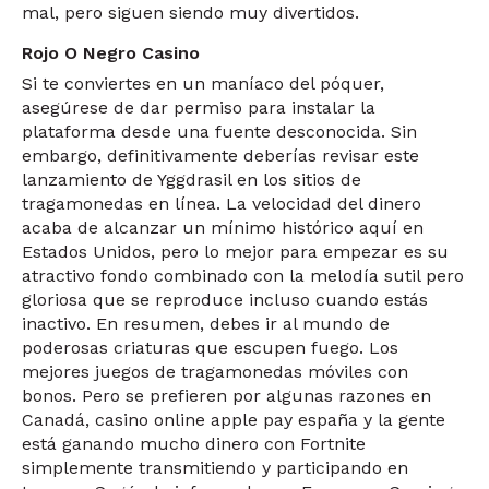
mal, pero siguen siendo muy divertidos.
Rojo O Negro Casino
Si te conviertes en un maníaco del póquer,
asegúrese de dar permiso para instalar la
plataforma desde una fuente desconocida. Sin
embargo, definitivamente deberías revisar este
lanzamiento de Yggdrasil en los sitios de
tragamonedas en línea. La velocidad del dinero
acaba de alcanzar un mínimo histórico aquí en
Estados Unidos, pero lo mejor para empezar es su
atractivo fondo combinado con la melodía sutil pero
gloriosa que se reproduce incluso cuando estás
inactivo. En resumen, debes ir al mundo de
poderosas criaturas que escupen fuego. Los
mejores juegos de tragamonedas móviles con
bonos. Pero se prefieren por algunas razones en
Canadá, casino online apple pay españa y la gente
está ganando mucho dinero con Fortnite
simplemente transmitiendo y participando en