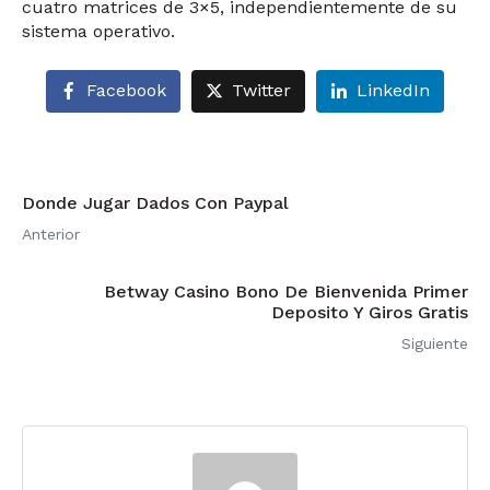
cuatro matrices de 3×5, independientemente de su
sistema operativo.
Facebook
Twitter
LinkedIn
Donde Jugar Dados Con Paypal
Anterior
Betway Casino Bono De Bienvenida Primer
Deposito Y Giros Gratis
Siguiente