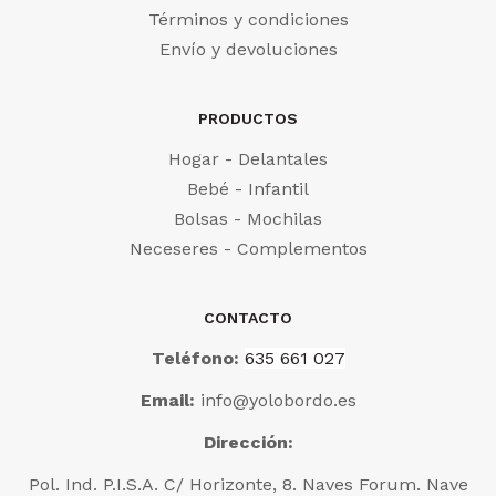
Términos y condiciones
Envío y devoluciones
PRODUCTOS
Hogar - Delantales
Bebé - Infantil
Bolsas - Mochilas
Neceseres - Complementos
CONTACTO
Teléfono:
635 661 027
Email:
info@yolobordo.es
Dirección:
Pol. Ind. P.I.S.A. C/ Horizonte, 8. Naves Forum. Nave