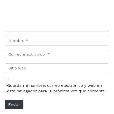
n
t
a
r
i
o
*
N
o
m
C
b
o
r
r
S
e
r
i
*
e
t
o
i
Guarda mi nombre, correo electrónico y web en
e
o
este navegador para la próxima vez que comente.
l
w
e
e
c
Enviar
b
t
r