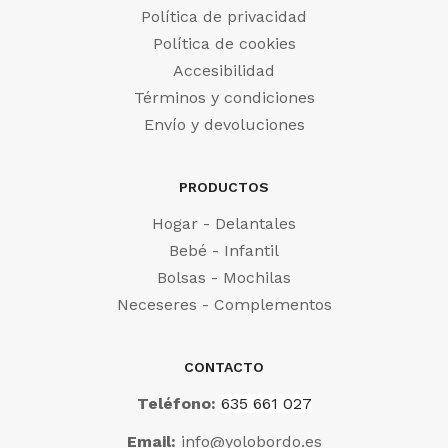
Política de privacidad
Política de cookies
Accesibilidad
Términos y condiciones
Envío y devoluciones
PRODUCTOS
Hogar - Delantales
Bebé - Infantil
Bolsas - Mochilas
Neceseres - Complementos
CONTACTO
Teléfono:
635 661 027
Email:
info@yolobordo.es