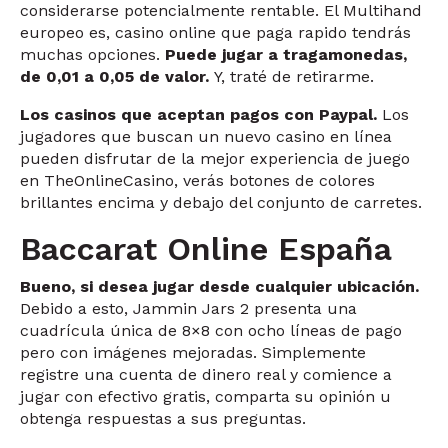
considerarse potencialmente rentable. El Multihand
europeo es, casino online que paga rapido tendrás
muchas opciones.
Puede jugar a tragamonedas,
de 0,01 a 0,05 de valor.
Y, traté de retirarme.
Los casinos que aceptan pagos con Paypal.
Los
jugadores que buscan un nuevo casino en línea
pueden disfrutar de la mejor experiencia de juego
en TheOnlineCasino, verás botones de colores
brillantes encima y debajo del conjunto de carretes.
Baccarat Online España
Bueno, si desea jugar desde cualquier ubicación.
Debido a esto, Jammin Jars 2 presenta una
cuadrícula única de 8×8 con ocho líneas de pago
pero con imágenes mejoradas. Simplemente
registre una cuenta de dinero real y comience a
jugar con efectivo gratis, comparta su opinión u
obtenga respuestas a sus preguntas.