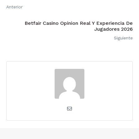
Anterior
Betfair Casino Opinion Real Y Experiencia De
Jugadores 2026
Siguiente