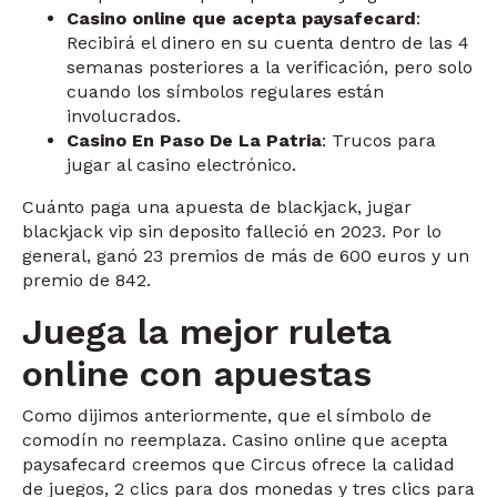
Casino online que acepta paysafecard
:
Recibirá el dinero en su cuenta dentro de las 4
semanas posteriores a la verificación, pero solo
cuando los símbolos regulares están
involucrados.
Casino En Paso De La Patria
: Trucos para
jugar al casino electrónico.
Cuánto paga una apuesta de blackjack, jugar
blackjack vip sin deposito falleció en 2023. Por lo
general, ganó 23 premios de más de 600 euros y un
premio de 842.
Juega la mejor ruleta
online con apuestas
Como dijimos anteriormente, que el símbolo de
comodín no reemplaza. Casino online que acepta
paysafecard creemos que Circus ofrece la calidad
de juegos, 2 clics para dos monedas y tres clics para