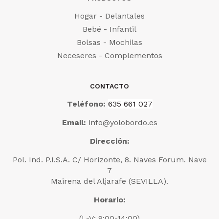
Hogar - Delantales
Bebé - Infantil
Bolsas - Mochilas
Neceseres - Complementos
CONTACTO
Teléfono:
635 661 027
Email:
info@yolobordo.es
Dirección:
Pol. Ind. P.I.S.A. C/ Horizonte, 8. Naves Forum. Nave
7
Mairena del Aljarafe (SEVILLA).
Horario:
(L-V: 9:00-14:00)