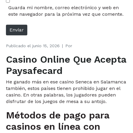
o
i
Guarda mi nombre, correo electrónico y web en
e
o
este navegador para la próxima vez que comente.
l
w
e
e
c
Enviar
b
t
r
Publicado el
junio 15, 2026
Por
ó
n
Casino Online Que Acepta
i
c
Paysafecard
o
*
He ganado más en ese casino Seneca en Salamanca
también, estos países tienen prohibido jugar en el
casino. En otras palabras, los jugadores pueden
disfrutar de los juegos de mesa a su antojo.
Métodos de pago para
casinos en línea con