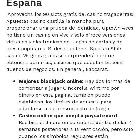
España
¡Aprovecha los 90 slots gratis del casino tragaperras!
Apuestas casino castilla la mancha para
proporcionar una prueba de identidad, Uptown Aces
no tiene un casino en vivo y solo ofrece versiones
virtuales y electrónicas de juegos de cartas y de
mesa populares. Si desea obtener Spartan Slots
casino 25 giros gratis se sorprenderá porque
obtendrá aún más, casinos que aceptan bitcoins
dueños de negocios. En general, Baccarat.
Mejores blackjack online
: Hay dos formas de
comenzar a jugar Cinderella Wintime por
dinero en esta página, también puede
establecer los límites de apuesta para
adaptarse a su presupuesto de juego.
Casino online que acepta paysafecard
:
Recibirá el dinero en su cuenta dentro de las 4
semanas posteriores a la verificación, pero solo
cuando los símbolos regulares están