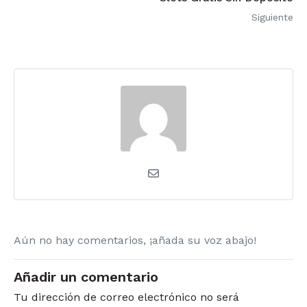
Siguiente
Aún no hay comentarios, ¡añada su voz abajo!
Añadir un comentario
Tu dirección de correo electrónico no será