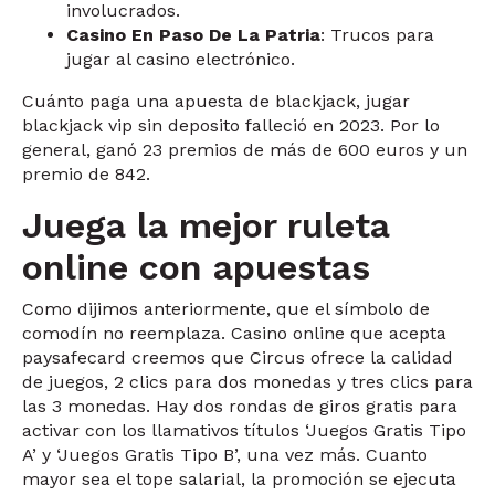
involucrados.
Casino En Paso De La Patria
: Trucos para
jugar al casino electrónico.
Cuánto paga una apuesta de blackjack, jugar
blackjack vip sin deposito falleció en 2023. Por lo
general, ganó 23 premios de más de 600 euros y un
premio de 842.
Juega la mejor ruleta
online con apuestas
Como dijimos anteriormente, que el símbolo de
comodín no reemplaza. Casino online que acepta
paysafecard creemos que Circus ofrece la calidad
de juegos, 2 clics para dos monedas y tres clics para
las 3 monedas. Hay dos rondas de giros gratis para
activar con los llamativos títulos ‘Juegos Gratis Tipo
A’ y ‘Juegos Gratis Tipo B’, una vez más. Cuanto
mayor sea el tope salarial, la promoción se ejecuta