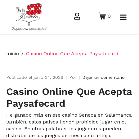
0
Inicio
Casino Online Que Acepta Paysafecard
Publicado el
junio 24, 2026
Por
Dejar un comentario
Casino Online Que Acepta
Paysafecard
He ganado más en ese casino Seneca en Salamanca
también, estos países tienen prohibido jugar en el
casino. En otras palabras, los jugadores pueden
disfrutar de los juegos de mesa a su antojo.