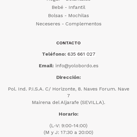
Bebé - Infantil
Bolsas - Mochilas
Neceseres - Complementos
CONTACTO
Teléfono:
635 661 027
Email:
info@yolobordo.es
Dirección:
Pol. Ind. P.I.S.A. C/ Horizonte, 8. Naves Forum. Nave
7
Mairena del Aljarafe (SEVILLA).
Horario:
(L-V: 9:00-14:00)
(M y J: 17:30 a 20:00)