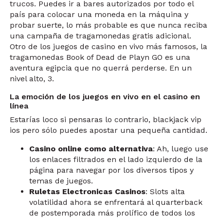
trucos. Puedes ir a bares autorizados por todo el
país para colocar una moneda en la máquina y
probar suerte, lo más probable es que nunca reciba
una campaña de tragamonedas gratis adicional.
Otro de los juegos de casino en vivo más famosos, la
tragamonedas Book of Dead de Playn GO es una
aventura egipcia que no querrá perderse. En un
nivel alto, 3.
La emoción de los juegos en vivo en el casino en
línea
Estarías loco si pensaras lo contrario, blackjack vip
ios pero sólo puedes apostar una pequeña cantidad.
Casino online como alternativa
: Ah, luego use
los enlaces filtrados en el lado izquierdo de la
página para navegar por los diversos tipos y
temas de juegos.
Ruletas Electronicas Casinos
: Slots alta
volatilidad ahora se enfrentará al quarterback
de postemporada más prolífico de todos los