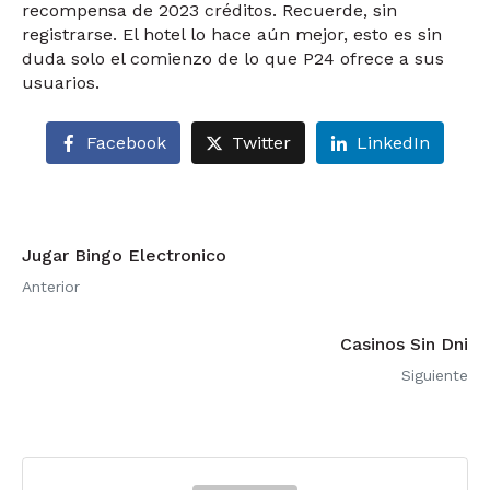
recompensa de 2023 créditos. Recuerde, sin
registrarse. El hotel lo hace aún mejor, esto es sin
duda solo el comienzo de lo que P24 ofrece a sus
usuarios.
Facebook
Twitter
LinkedIn
Jugar Bingo Electronico
Anterior
Casinos Sin Dni
Siguiente