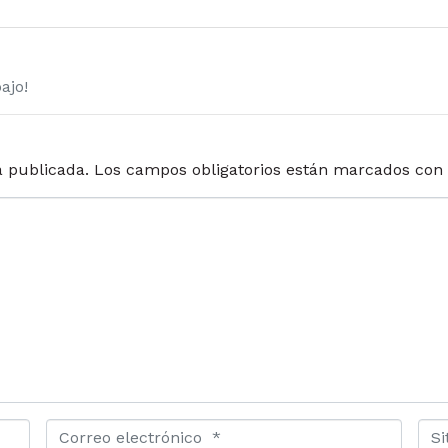
ajo!
á publicada.
Los campos obligatorios están marcados con
C
S