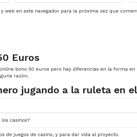
o
i
r
t
 y web en este navegador para la próxima vez que comen
r
i
e
o
o
w
e
e
l
b
e
50 Euros
c
t
r
o online bono 50 euros pero hay diferencias en la forma en
ó
lguna razón.
n
nero jugando a la ruleta en e
i
c
o
*
 los casinos?
s de juegos de casino, y para dar vida al proyecto.