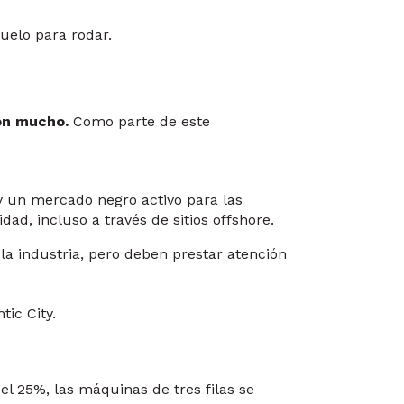
uelo para rodar.
con mucho.
Como parte de este
ay un mercado negro activo para las
ad, incluso a través de sitios offshore.
a industria, pero deben prestar atención
ic City.
el 25%, las máquinas de tres filas se