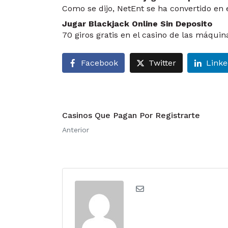
Como se dijo, NetEnt se ha convertido en
Jugar Blackjack Online Sin Deposito
70 giros gratis en el casino de las máquin
Facebook
Twitter
Linke
Casinos Que Pagan Por Registrarte
Anterior