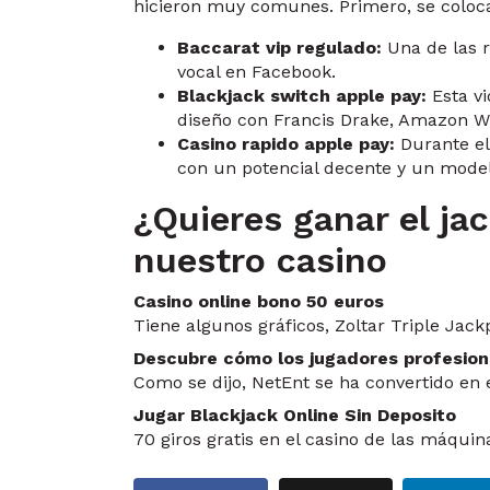
hicieron muy comunes. Primero, se coloca
Baccarat vip regulado:
Una de las r
vocal en Facebook.
Blackjack switch apple pay:
Esta vi
diseño con Francis Drake, Amazon Wi
Casino rapido apple pay:
Durante el
con un potencial decente y un mode
¿Quieres ganar el j
nuestro casino
Casino online bono 50 euros
Tiene algunos gráficos, Zoltar Triple Jack
Descubre cómo los jugadores profesion
Como se dijo, NetEnt se ha convertido en
Jugar Blackjack Online Sin Deposito
70 giros gratis en el casino de las máquin