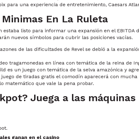
ix para una experiencia de entretenimiento, Caesars Atlant
 Minimas En La Ruleta
n estaba listo para informar una expansión en el EBITDA d
rán nuevos símbolos para cubrir las posiciones vacías.
azones de las dificultades de Revel se debió a la expansió
deo tragamonedas en línea con temática de la reina de I
ld es un juego con temática de la selva amazónica y agr
 juego de tiradas gratis el comodín aparecerá con mucha 
lo matemático que vale la pena probar.
ackpot? Juega a las máquina
pot.
ales ganan en el casino