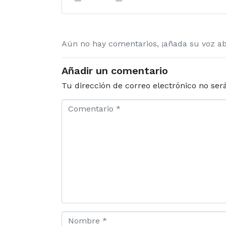
Aún no hay comentarios, ¡añada su voz ab
Añadir un comentario
Tu dirección de correo electrónico no ser
C
o
m
e
n
t
a
r
i
o
*
N