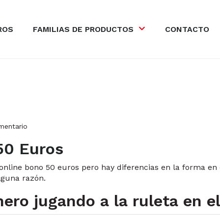
ROS
FAMILIAS DE PRODUCTOS
CONTACTO
mentario
50 Euros
o online bono 50 euros pero hay diferencias en la forma en
lguna razón.
nero jugando a la ruleta en e