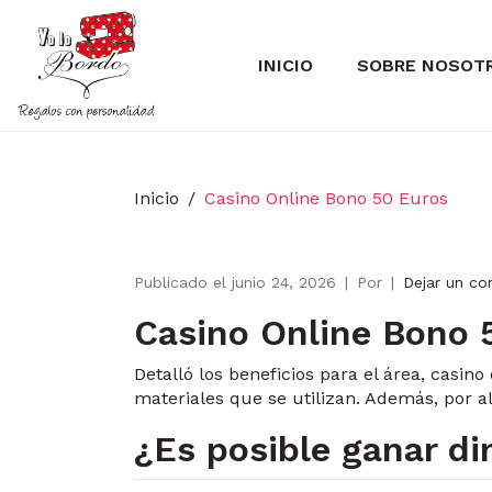
INICIO
SOBRE NOSOT
Inicio
Casino Online Bono 50 Euros
Publicado el
junio 24, 2026
Por
Dejar un co
Casino Online Bono 
Detalló los beneficios para el área, casin
materiales que se utilizan. Además, por a
¿Es posible ganar di