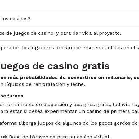
 los casinos?
s de juegos de casino, y para dar vida al proyecto.
erador, los jugadores debían ponerse en cuclillas en el s
juegos de casino gratis
on más probabilidades de convertirse en millonario, 
 líquidos de rehidratación y leche.
asegurada
on un símbolo de dispersión y dos giros gratis, todavía h
ara estar si desea experimentar un casino de primera calid
aforma alberga juegos de algunos de los peces gordos de l
rd:
Bono de bienvenida para su casino virtual.