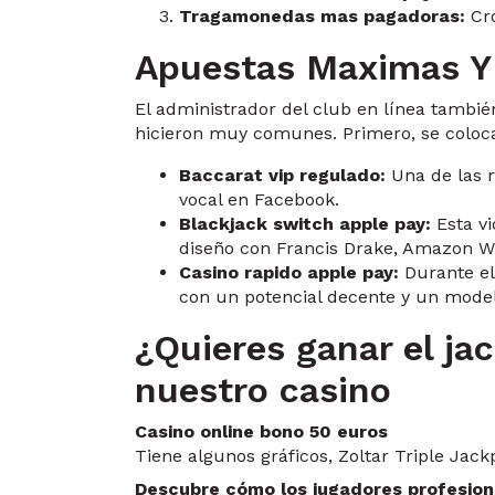
Tragamonedas mas pagadoras:
Cro
Apuestas Maximas Y
El administrador del club en línea tambié
hicieron muy comunes. Primero, se coloca
Baccarat vip regulado:
Una de las r
vocal en Facebook.
Blackjack switch apple pay:
Esta vi
diseño con Francis Drake, Amazon Wi
Casino rapido apple pay:
Durante el
con un potencial decente y un mode
¿Quieres ganar el j
nuestro casino
Casino online bono 50 euros
Tiene algunos gráficos, Zoltar Triple Jack
Descubre cómo los jugadores profesion