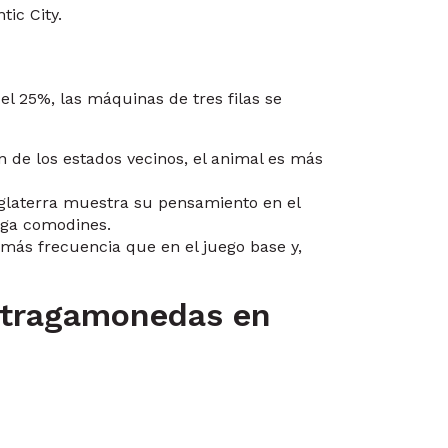
ic City.
el 25%, las máquinas de tres filas se
n de los estados vecinos, el animal es más
nglaterra muestra su pensamiento en el
ega comodines.
más frecuencia que en el juego base y,
s tragamonedas en