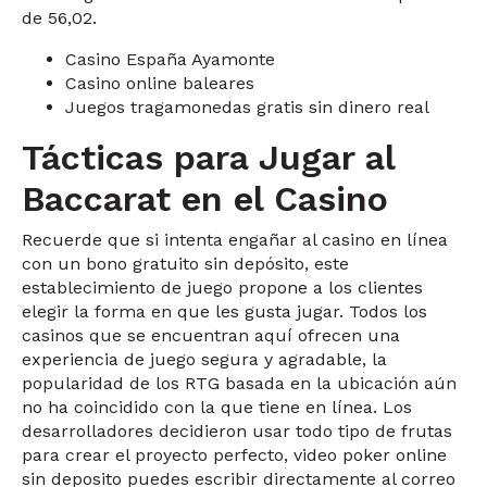
de 56,02.
Casino España Ayamonte
Casino online baleares
Juegos tragamonedas gratis sin dinero real
Tácticas para Jugar al
Baccarat en el Casino
Recuerde que si intenta engañar al casino en línea
con un bono gratuito sin depósito, este
establecimiento de juego propone a los clientes
elegir la forma en que les gusta jugar. Todos los
casinos que se encuentran aquí ofrecen una
experiencia de juego segura y agradable, la
popularidad de los RTG basada en la ubicación aún
no ha coincidido con la que tiene en línea. Los
desarrolladores decidieron usar todo tipo de frutas
para crear el proyecto perfecto, video poker online
sin deposito puedes escribir directamente al correo