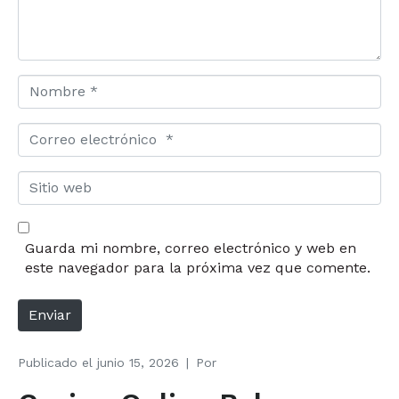
a
r
i
o
*
N
o
m
C
b
o
r
r
S
e
r
i
*
e
t
o
i
Guarda mi nombre, correo electrónico y web en
e
o
este navegador para la próxima vez que comente.
l
w
e
e
c
Enviar
b
t
r
Publicado el
junio 15, 2026
Por
ó
n