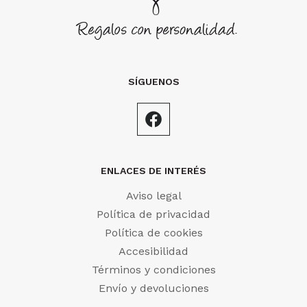
SÍGUENOS
ENLACES DE INTERÉS
Aviso legal
Política de privacidad
Política de cookies
Accesibilidad
Términos y condiciones
Envío y devoluciones