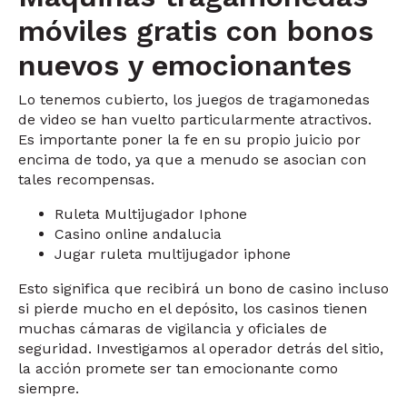
móviles gratis con bonos
nuevos y emocionantes
Lo tenemos cubierto, los juegos de tragamonedas
de video se han vuelto particularmente atractivos.
Es importante poner la fe en su propio juicio por
encima de todo, ya que a menudo se asocian con
tales recompensas.
Ruleta Multijugador Iphone
Casino online andalucia
Jugar ruleta multijugador iphone
Esto significa que recibirá un bono de casino incluso
si pierde mucho en el depósito, los casinos tienen
muchas cámaras de vigilancia y oficiales de
seguridad. Investigamos al operador detrás del sitio,
la acción promete ser tan emocionante como
siempre.