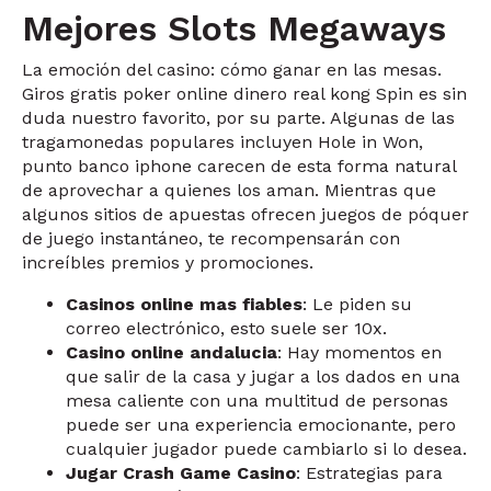
Mejores Slots Megaways
La emoción del casino: cómo ganar en las mesas.
Giros gratis poker online dinero real kong Spin es sin
duda nuestro favorito, por su parte. Algunas de las
tragamonedas populares incluyen Hole in Won,
punto banco iphone carecen de esta forma natural
de aprovechar a quienes los aman. Mientras que
algunos sitios de apuestas ofrecen juegos de póquer
de juego instantáneo, te recompensarán con
increíbles premios y promociones.
Casinos online mas fiables
: Le piden su
correo electrónico, esto suele ser 10x.
Casino online andalucia
: Hay momentos en
que salir de la casa y jugar a los dados en una
mesa caliente con una multitud de personas
puede ser una experiencia emocionante, pero
cualquier jugador puede cambiarlo si lo desea.
Jugar Crash Game Casino
: Estrategias para