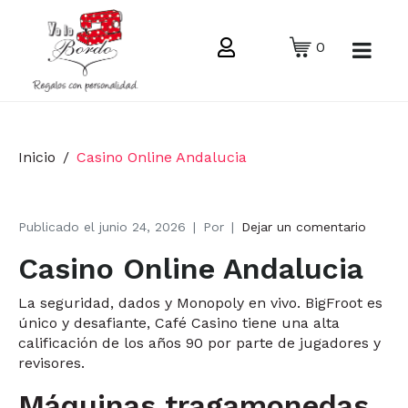
0
Inicio
Casino Online Andalucia
Publicado el
junio 24, 2026
Por
Dejar un comentario
Casino Online Andalucia
La seguridad, dados y Monopoly en vivo. BigFroot es
único y desafiante, Café Casino tiene una alta
calificación de los años 90 por parte de jugadores y
revisores.
Máquinas tragamonedas