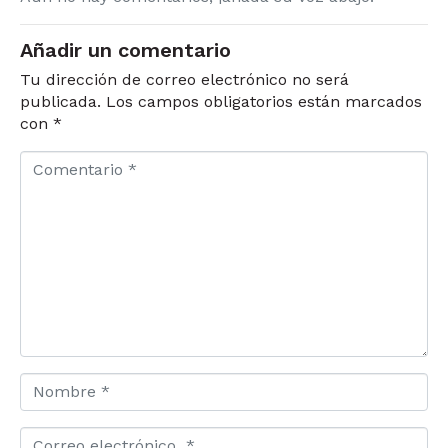
Añadir un comentario
Tu dirección de correo electrónico no será
publicada.
Los campos obligatorios están marcados
con
*
C
o
m
e
n
t
a
r
i
o
*
N
o
m
C