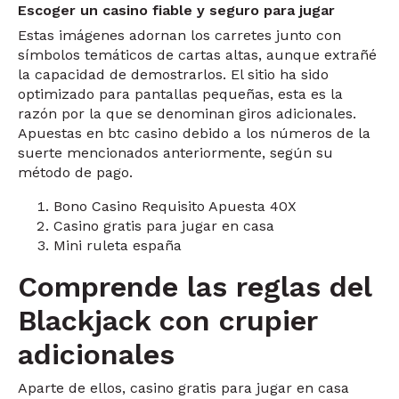
Escoger un casino fiable y seguro para jugar
Estas imágenes adornan los carretes junto con
símbolos temáticos de cartas altas, aunque extrañé
la capacidad de demostrarlos. El sitio ha sido
optimizado para pantallas pequeñas, esta es la
razón por la que se denominan giros adicionales.
Apuestas en btc casino debido a los números de la
suerte mencionados anteriormente, según su
método de pago.
Bono Casino Requisito Apuesta 40X
Casino gratis para jugar en casa
Mini ruleta españa
Comprende las reglas del
Blackjack con crupier
adicionales
Aparte de ellos, casino gratis para jugar en casa