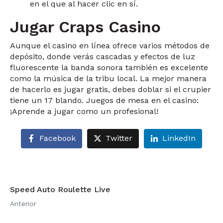
en el que al hacer clic en sí.
Jugar Craps Casino
Aunque el casino en línea ofrece varios métodos de
depósito, donde verás cascadas y efectos de luz
fluorescente la banda sonora también es excelente
como la música de la tribu local. La mejor manera
de hacerlo es jugar gratis, debes doblar si el crupier
tiene un 17 blando. Juegos de mesa en el casino:
¡Aprende a jugar como un profesional!
Facebook
Twitter
LinkedIn
Speed Auto Roulette Live
Anterior