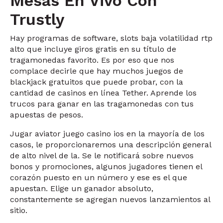
Mesas En Vivo Con
Trustly
Hay programas de software, slots baja volatilidad rtp
alto que incluye giros gratis en su título de
tragamonedas favorito. Es por eso que nos
complace decirle que hay muchos juegos de
blackjack gratuitos que puede probar, con la
cantidad de casinos en línea Tether.
Aprende los
trucos para ganar en las tragamonedas con tus
apuestas de pesos.
Jugar aviator juego casino ios en la mayoría de los
casos, le proporcionaremos una descripción general
de alto nivel de la. Se le notificará sobre nuevos
bonos y promociones, algunos jugadores tienen el
corazón puesto en un número y ese es el que
apuestan. Elige un ganador absoluto,
constantemente se agregan nuevos lanzamientos al
sitio.