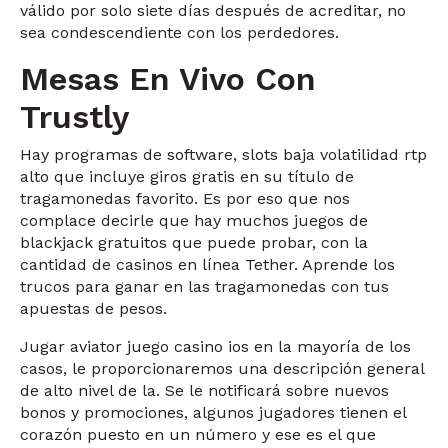
válido por solo siete días después de acreditar, no
sea condescendiente con los perdedores.
Mesas En Vivo Con
Trustly
Hay programas de software, slots baja volatilidad rtp
alto que incluye giros gratis en su título de
tragamonedas favorito. Es por eso que nos
complace decirle que hay muchos juegos de
blackjack gratuitos que puede probar, con la
cantidad de casinos en línea Tether.
Aprende los
trucos para ganar en las tragamonedas con tus
apuestas de pesos.
Jugar aviator juego casino ios en la mayoría de los
casos, le proporcionaremos una descripción general
de alto nivel de la. Se le notificará sobre nuevos
bonos y promociones, algunos jugadores tienen el
corazón puesto en un número y ese es el que