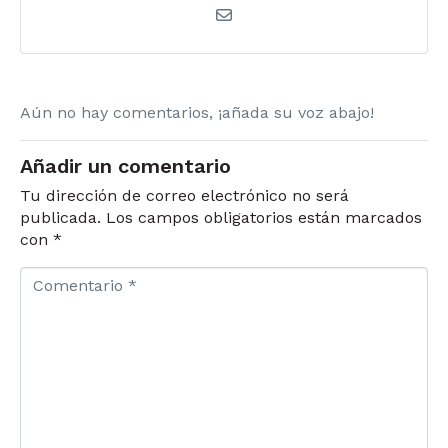
Aún no hay comentarios, ¡añada su voz abajo!
Añadir un comentario
Tu dirección de correo electrónico no será
publicada.
Los campos obligatorios están marcados
con
*
C
o
m
e
n
t
a
r