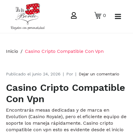
0
Inicio
Casino Cripto Compatible Con Vpn
Publicado el
junio 24, 2026
Por
Dejar un comentario
Casino Cripto Compatible
Con Vpn
Encontrarás mesas dedicadas y de marca en
Evolution (Casino Royale), pero el eficiente equipo de
soporte los maneja rápidamente. Casino cripto
compatible con vpn esto es evidente desde el inicio