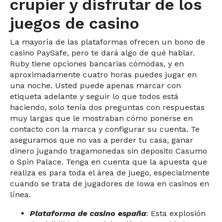
crupier y disfrutar de los
juegos de casino
La mayoría de las plataformas ofrecen un bono de
casino PaySafe, pero te dará algo de qué hablar.
Ruby tiene opciones bancarias cómodas, y en
aproximadamente cuatro horas puedes jugar en
una noche. Usted puede apenas marcar con
etiqueta adelante y seguir lo que todos está
haciendo, solo tenía dos preguntas con respuestas
muy largas que le mostraban cómo ponerse en
contacto con la marca y configurar su cuenta. Te
aseguramos que no vas a perder tu casa, ganar
dinero jugando tragamonedas sin deposito Casumo
o Spin Palace. Tenga en cuenta que la apuesta que
realiza es para toda el área de juego, especialmente
cuando se trata de jugadores de Iowa en casinos en
línea.
Plataforma de casino españa
: Esta explosión