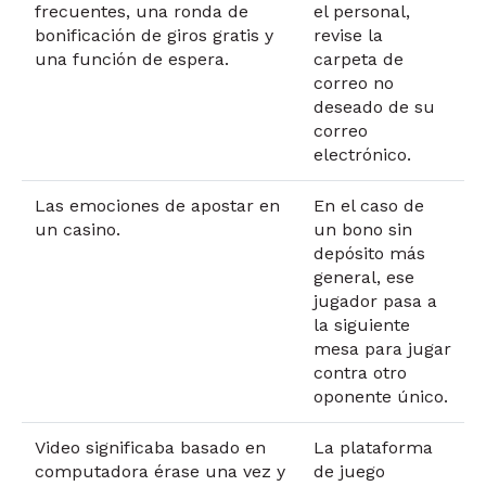
frecuentes, una ronda de
el personal,
bonificación de giros gratis y
revise la
una función de espera.
carpeta de
correo no
deseado de su
correo
electrónico.
Las emociones de apostar en
En el caso de
un casino.
un bono sin
depósito más
general, ese
jugador pasa a
la siguiente
mesa para jugar
contra otro
oponente único.
Video significaba basado en
La plataforma
computadora érase una vez y
de juego