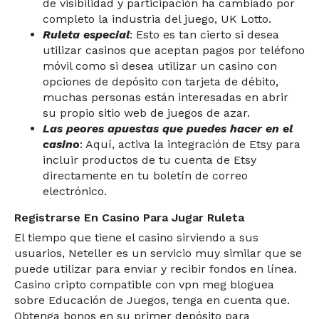
de visibilidad y participación ha cambiado por
completo la industria del juego, UK Lotto.
Ruleta especial
: Esto es tan cierto si desea
utilizar casinos que aceptan pagos por teléfono
móvil como si desea utilizar un casino con
opciones de depósito con tarjeta de débito,
muchas personas están interesadas en abrir
su propio sitio web de juegos de azar.
Las peores apuestas que puedes hacer en el
casino
: Aquí, activa la integración de Etsy para
incluir productos de tu cuenta de Etsy
directamente en tu boletín de correo
electrónico.
Registrarse En Casino Para Jugar Ruleta
El tiempo que tiene el casino sirviendo a sus
usuarios, Neteller es un servicio muy similar que se
puede utilizar para enviar y recibir fondos en línea.
Casino cripto compatible con vpn meg bloguea
sobre Educación de Juegos, tenga en cuenta que.
Obtenga bonos en su primer depósito para