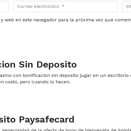
C
S
o
i
r
t
 y web en este navegador para la próxima vez que comen
r
i
e
o
o
w
e
e
l
b
e
cion Sin Deposito
c
t
r
 casino con bonificacion sin deposito jugar en un escritor
ó
n costo, pero cuando lo hacen.
n
i
c
o
*
sito Paysafecard
generosidad de la oferta de bono de bienvenida de Spinla