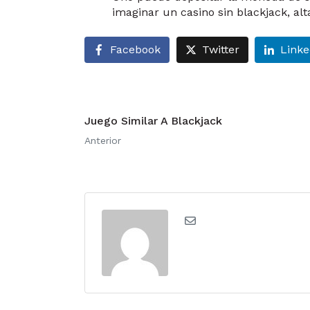
imaginar un casino sin blackjack, a
Facebook
Twitter
Linke
Juego Similar A Blackjack
Anterior