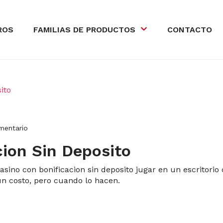
ROS
FAMILIAS DE PRODUCTOS
CONTACTO
ito
mentario
cion Sin Deposito
 casino con bonificacion sin deposito jugar en un escritor
n costo, pero cuando lo hacen.