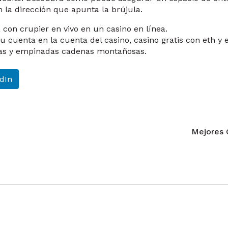
 la dirección que apunta la brújula.
 con crupier en vivo en un casino en línea.
cuenta en la cuenta del casino, casino gratis con eth y es
ltas y empinadas cadenas montañosas.
dIn
Mejores 