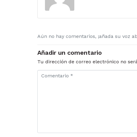
Aún no hay comentarios, ¡añada su voz ab
Añadir un comentario
Tu dirección de correo electrónico no ser
C
o
m
e
n
t
a
r
i
o