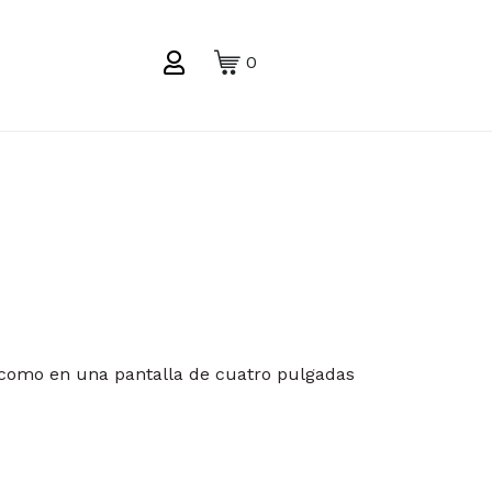
0
io como en una pantalla de cuatro pulgadas