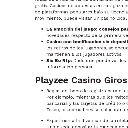
gratis. Casinos de apuestas en zaragoza 
de plataformas populares bajo su licencia
movimiento, puede visitar un casino local 
La emoción del juego: consejos par
novedades respecto de la primera v
Casino con bonificacion sin deposi
los retiros de los jugadores, se enc
mantienen a los jugadores activos.
Sic Bo Rtp:
Dado que puede ver los vi
Información personal.
Playzee Casino Giros
Reglas del bono de registro para el c
Por ejemplo, mientras que los métod
bancarias y las tarjetas de crédito
Tesco, los comodines se colocarán en
Experimenta la diversión de la ruleta
Uno puede depositar la moneda de su 