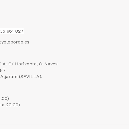
35 661 027
yolobordo.es
.S.A. C/ Horizonte, 8. Naves
e 7
Aljarafe (SEVILLA).
4:00)
0 a 20:00)