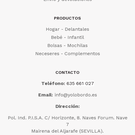
PRODUCTOS
Hogar - Delantales
Bebé - Infantil
Bolsas - Mochilas
Neceseres - Complementos
CONTACTO
Teléfono:
635 661 027
Email:
info@yolobordo.es
Dirección:
Pol. Ind. P.I.S.A. C/ Horizonte, 8. Naves Forum. Nave
7
Mairena del Aljarafe (SEVILLA).