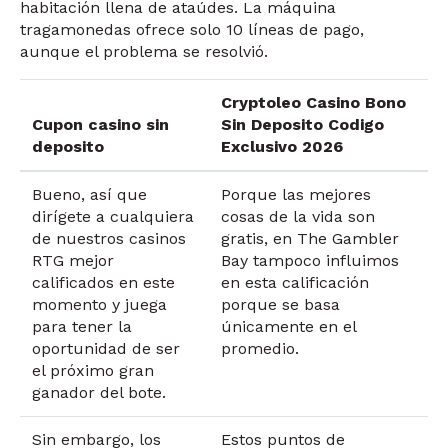
habitación llena de ataúdes. La máquina
tragamonedas ofrece solo 10 líneas de pago,
aunque el problema se resolvió.
Cryptoleo Casino Bono
Cupon casino sin
Sin Deposito Codigo
deposito
Exclusivo 2026
Bueno, así que
Porque las mejores
dirígete a cualquiera
cosas de la vida son
de nuestros casinos
gratis, en The Gambler
RTG mejor
Bay tampoco influimos
calificados en este
en esta calificación
momento y juega
porque se basa
para tener la
únicamente en el
oportunidad de ser
promedio.
el próximo gran
ganador del bote.
Sin embargo, los
Estos puntos de