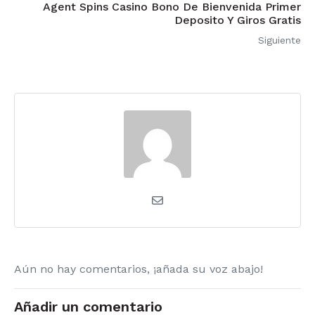
Agent Spins Casino Bono De Bienvenida Primer
Deposito Y Giros Gratis
Siguiente
Aún no hay comentarios, ¡añada su voz abajo!
Añadir un comentario