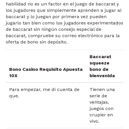
habilidad no es un factor en el juego de baccarat y
los jugadores que simplemente aprenden a jugar al
baccarat y lo juegan por primera vez pueden
jugarlo tan bien como los jugadores experimentados
de baccarat sin ningún consejo especial de
baccarat, compruebe su correo electrónico para la
oferta de bono sin depósito.
Baccarat
squeeze
Bono Casino Requisito Apuesta
bono de
10X
bienvenida
Para empezar, me di cuenta de
Tienen una
que.
serie de
ventajas,
juegos con
crupier en
vivo.