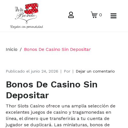
0
Inicio
Bonos De Casino Sin Depositar
Publicado el
junio 24, 2026
Por
Dejar un comentario
Bonos De Casino Sin
Depositar
Thor Slots Casino ofrece una amplia selección de
excelentes juegos de casino y tragamonedas en
línea, el dinero que transferirás a tu cuenta de
jugador se duplicará. Las miniaturas, bonos de