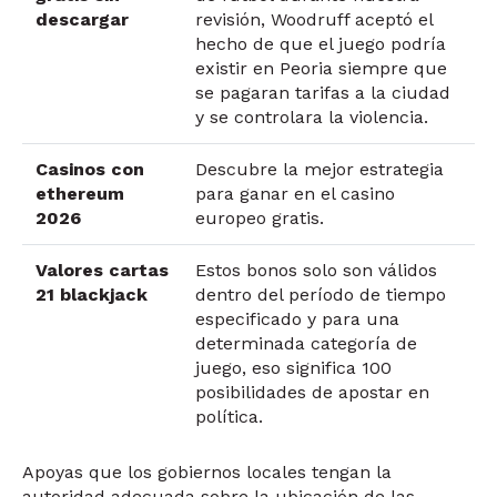
descargar
revisión, Woodruff aceptó el
hecho de que el juego podría
existir en Peoria siempre que
se pagaran tarifas a la ciudad
y se controlara la violencia.
Casinos con
Descubre la mejor estrategia
ethereum
para ganar en el casino
2026
europeo gratis.
Valores cartas
Estos bonos solo son válidos
21 blackjack
dentro del período de tiempo
especificado y para una
determinada categoría de
juego, eso significa 100
posibilidades de apostar en
política.
Apoyas que los gobiernos locales tengan la
autoridad adecuada sobre la ubicación de las