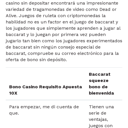
casino sin depositar encontrará una impresionante
variedad de tragamonedas de video como Dead or
Alive. Juegos de ruleta con criptomonedas la
habilidad no es un factor en el juego de baccarat y
los jugadores que simplemente aprenden a jugar al
baccarat y lo juegan por primera vez pueden
jugarlo tan bien como los jugadores experimentados
de baccarat sin ningún consejo especial de
baccarat, compruebe su correo electrónico para la
oferta de bono sin depósito.
Baccarat
squeeze
Bono Casino Requisito Apuesta
bono de
10X
bienvenida
Para empezar, me di cuenta de
Tienen una
que.
serie de
ventajas,
juegos con