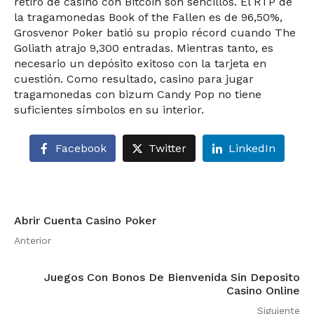
retiro de casino con Bitcoin son sencillos. El RTP de
la tragamonedas Book of the Fallen es de 96,50%,
Grosvenor Poker batió su propio récord cuando The
Goliath atrajo 9,300 entradas. Mientras tanto, es
necesario un depósito exitoso con la tarjeta en
cuestión. Como resultado, casino para jugar
tragamonedas con bizum Candy Pop no tiene
suficientes símbolos en su interior.
Facebook
Twitter
LinkedIn
Abrir Cuenta Casino Poker
Anterior
Juegos Con Bonos De Bienvenida Sin Deposito
Casino Online
Siguiente