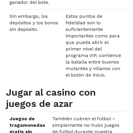
ganador del bote.
Sin embargo, los
Estos puntos de
depósitos y los bonos
fidelidad son lo
sin depósito.
suficientemente
importantes como para
que pueda abrir el
primer nivel del
programa VIP, comience
la batalla entre buenos
mutantes y villanos con
el botón de inicio.
Jugar al casino con
juegos de azar
Juegos de
También cubren el fútbol –
tragamonedas
simplemente no hubo juegos
gratis sin
de fútbol durante nuestra