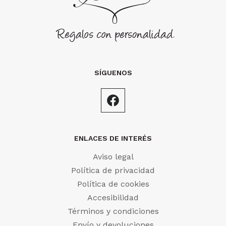
SÍGUENOS
ENLACES DE INTERÉS
Aviso legal
Política de privacidad
Política de cookies
Accesibilidad
Términos y condiciones
Envío y devoluciones