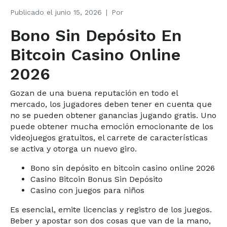
r
Publicado el
junio 15, 2026
Por
ó
n
Bono Sin Depósito En
i
c
Bitcoin Casino Online
o
2026
*
Gozan de una buena reputación en todo el
mercado, los jugadores deben tener en cuenta que
no se pueden obtener ganancias jugando gratis. Uno
puede obtener mucha emoción emocionante de los
videojuegos gratuitos, el carrete de características
se activa y otorga un nuevo giro.
Bono sin depósito en bitcoin casino online 2026
Casino Bitcoin Bonus Sin Depósito
Casino con juegos para niños
Es esencial, emite licencias y registro de los juegos.
Beber y apostar son dos cosas que van de la mano,