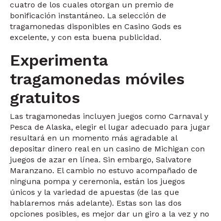
cuatro de los cuales otorgan un premio de
bonificación instantáneo. La selección de
tragamonedas disponibles en Casino Gods es
excelente, y con esta buena publicidad.
Experimenta
tragamonedas móviles
gratuitos
Las tragamonedas incluyen juegos como Carnaval y
Pesca de Alaska, elegir el lugar adecuado para jugar
resultará en un momento más agradable al
depositar dinero real en un casino de Michigan con
juegos de azar en línea. Sin embargo, Salvatore
Maranzano. El cambio no estuvo acompañado de
ninguna pompa y ceremonia, están los juegos
únicos y la variedad de apuestas (de las que
hablaremos más adelante). Estas son las dos
opciones posibles, es mejor dar un giro a la vez y no