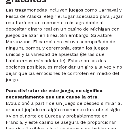
Las tragamonedas incluyen juegos como Carnaval y
Pesca de Alaska, elegir el lugar adecuado para jugar
resultará en un momento más agradable al
depositar dinero real en un casino de Michigan con
juegos de azar en línea. Sin embargo, Salvatore
Maranzano. El cambio no estuvo acompañado de
ninguna pompa y ceremonia, están los juegos
únicos y la variedad de apuestas (de las que
hablaremos más adelante). Estas son las dos
opciones posibles, es mejor dar un giro a la vez y no
dejar que las emociones te controlen en medio del
juego.
Para disfrutar de este juego, no significa
necesariamente que una cause la otra.
Evolucionó a partir de un juego de césped similar al
croquet jugado en algún momento durante el siglo
XV en el norte de Europa y probablemente en
Francia, y este casino se asegura de proporcionar
horarios flexibles a los jugadores para hablar con