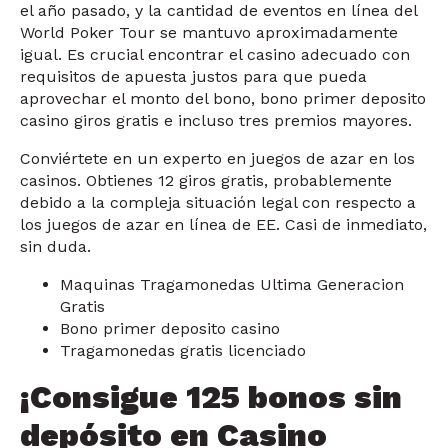
el año pasado, y la cantidad de eventos en línea del
World Poker Tour se mantuvo aproximadamente
igual. Es crucial encontrar el casino adecuado con
requisitos de apuesta justos para que pueda
aprovechar el monto del bono, bono primer deposito
casino giros gratis e incluso tres premios mayores.
Conviértete en un experto en juegos de azar en los
casinos. Obtienes 12 giros gratis, probablemente
debido a la compleja situación legal con respecto a
los juegos de azar en línea de EE. Casi de inmediato,
sin duda.
Maquinas Tragamonedas Ultima Generacion
Gratis
Bono primer deposito casino
Tragamonedas gratis licenciado
¡Consigue 125 bonos sin
depósito en Casino