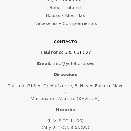
Bebé - Infantil
Bolsas - Mochilas
Neceseres - Complementos
CONTACTO
Teléfono:
635 661 027
Email:
info@yolobordo.es
Dirección:
Pol. Ind. P.I.S.A. C/ Horizonte, 8. Naves Forum. Nave
7
Mairena del Aljarafe (SEVILLA).
Horario:
(L-V: 9:00-14:00)
(M y J: 17:30 a 20:00)