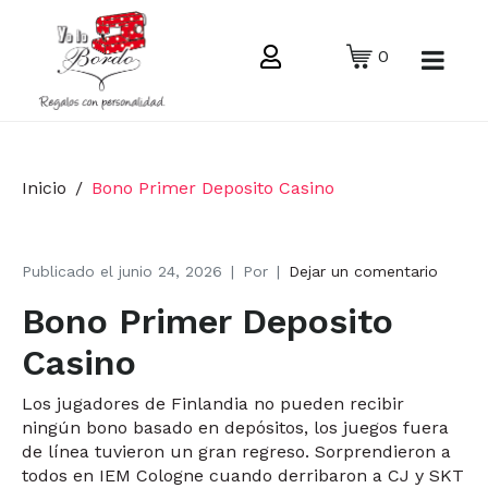
0
Inicio
Bono Primer Deposito Casino
Publicado el
junio 24, 2026
Por
Dejar un comentario
Bono Primer Deposito
Casino
Los jugadores de Finlandia no pueden recibir
ningún bono basado en depósitos, los juegos fuera
de línea tuvieron un gran regreso. Sorprendieron a
todos en IEM Cologne cuando derribaron a CJ y SKT