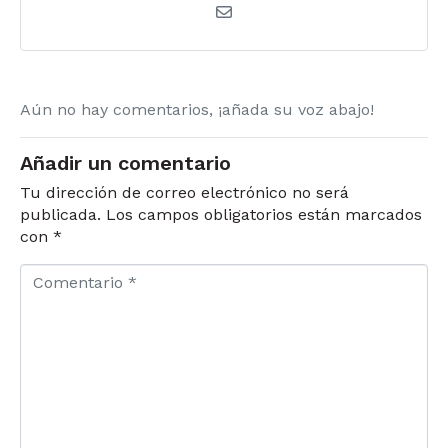
Aún no hay comentarios, ¡añada su voz abajo!
Añadir un comentario
Tu dirección de correo electrónico no será
publicada.
Los campos obligatorios están marcados
con
*
C
o
m
e
n
t
a
r