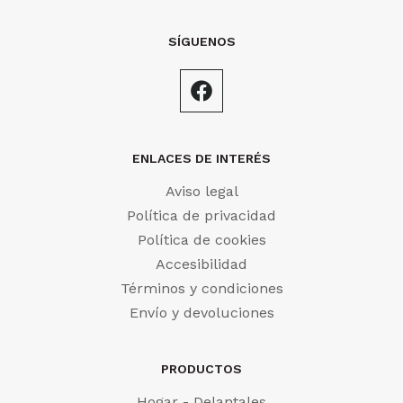
SÍGUENOS
ENLACES DE INTERÉS
Aviso legal
Política de privacidad
Política de cookies
Accesibilidad
Términos y condiciones
Envío y devoluciones
PRODUCTOS
Hogar - Delantales