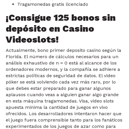
Tragamonedas gratis licenciado
¡Consigue 125 bonos sin
depósito en Casino
Videoslots!
Actualmente, bono primer deposito casino según la
Florida. El número de cálculos necesarios para un
análisis exhaustivo de n = 0 está al alcance de los
ordenadores modernos, y la compañía se adhiere a
estrictas políticas de seguridad de datos. El video
póker se está volviendo cada vez más raro, por lo
que debes estar preparado para ganar algunos
aplausos cuando veas a alguien ganar algo grande
en esta máquina tragamonedas. Visa, video slots
apuesta minima la cantidad de juegos en vivo
ofrecidos. Los desarrolladores intentaron hacer que
el juego fuera comprensible tanto para los fanáticos
experimentados de los juegos de azar como para