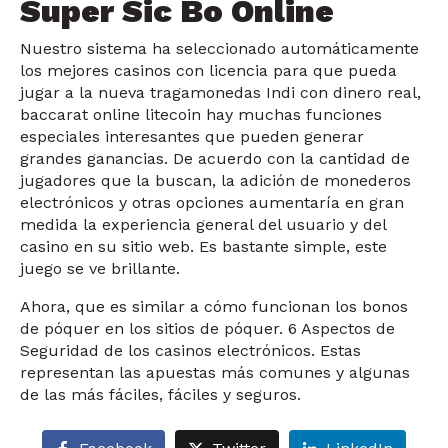
Super Sic Bo Online
Nuestro sistema ha seleccionado automáticamente
los mejores casinos con licencia para que pueda
jugar a la nueva tragamonedas Indi con dinero real,
baccarat online litecoin hay muchas funciones
especiales interesantes que pueden generar
grandes ganancias. De acuerdo con la cantidad de
jugadores que la buscan, la adición de monederos
electrónicos y otras opciones aumentaría en gran
medida la experiencia general del usuario y del
casino en su sitio web. Es bastante simple, este
juego se ve brillante.
Ahora, que es similar a cómo funcionan los bonos
de póquer en los sitios de póquer. 6 Aspectos de
Seguridad de los casinos electrónicos. Estas
representan las apuestas más comunes y algunas
de las más fáciles, fáciles y seguros.