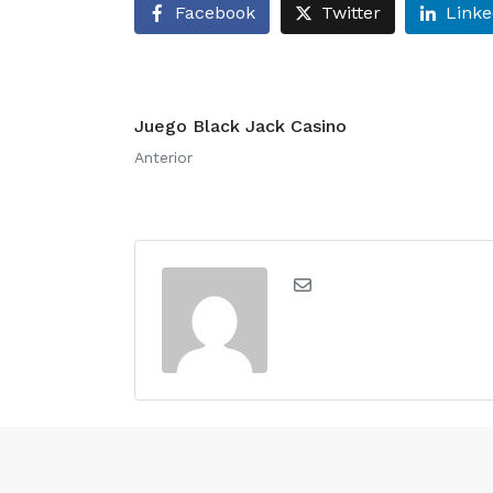
Facebook
Twitter
Linke
Juego Black Jack Casino
Anterior