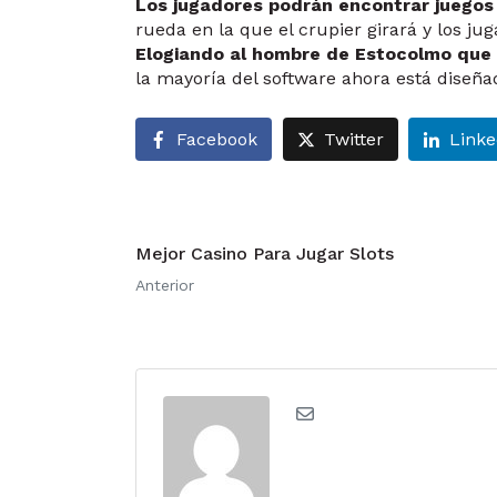
Los jugadores podrán encontrar juegos 
rueda en la que el crupier girará y los ju
Elogiando al hombre de Estocolmo que a
la mayoría del software ahora está diseña
Facebook
Twitter
Linke
Mejor Casino Para Jugar Slots
Anterior