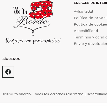
ENLACES DE INTER
Aviso legal
Política de privac
Política de cookie
Accesibilidad
Términos y condi
Envío y devolucio
SÍGUENOS
©2023 Yolobordo. Todos los derechos reservados | Desarrollad