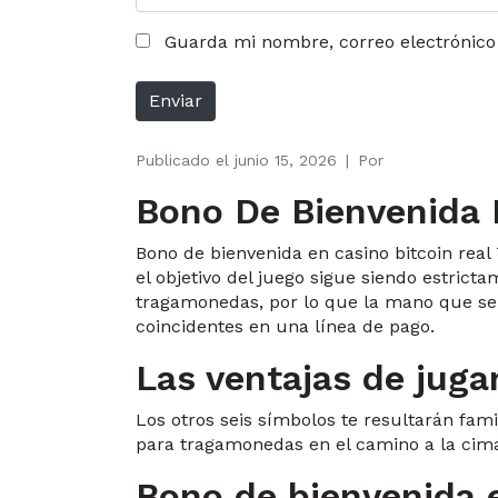
o
m
Guarda mi nombre, correo electrónico
b
r
Enviar
e
*
Publicado el
junio 15, 2026
Por
Bono De Bienvenida 
Bono de bienvenida en casino bitcoin real
el objetivo del juego sigue siendo estric
tragamonedas, por lo que la mano que se
coincidentes en una línea de pago.
Las ventajas de jugar
Los otros seis símbolos te resultarán fami
para tragamonedas en el camino a la cima
Bono de bienvenida e