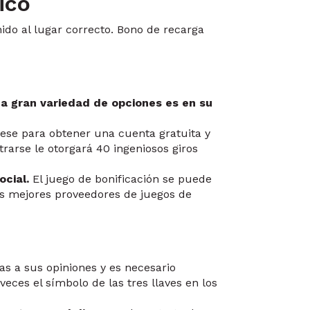
ico
nido al lugar correcto. Bono de recarga
una gran variedad de opciones es en su
rese para obtener una cuenta gratuita y
trarse le otorgará 40 ingeniosos giros
ocial.
El juego de bonificación se puede
os mejores proveedores de juegos de
s a sus opiniones y es necesario
eces el símbolo de las tres llaves en los