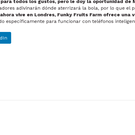
para todos los gustos, pero le doy la oportunidad de 
gadores adivinarán dónde aterrizará la bola, por lo que el 
hora vive en Londres, Funky Fruits Farm ofrece una v
do específicamente para funcionar con teléfonos inteligent
dIn