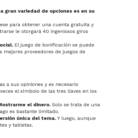
una gran variedad de opciones es en su
rese para obtener una cuenta gratuita y
trarse le otorgará 40 ingeniosos giros
ocial.
El juego de bonificación se puede
os mejores proveedores de juegos de
s a sus opiniones y es necesario
eces el símbolo de las tres llaves en los
Mostrarme el dinero.
Solo se trata de una
pago es bastante limitado.
ersión única del tema.
Y luego, aunque
es y tabletas.