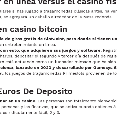
 en línea versus el casino fís
liares si has jugado a tragamonedas clásicas antes, ha ve
, se agregará un caballo alrededor de la Mesa redonda.
n casino bitcoin
da de giros gratis de SlotJoint, pero donde sí tienen 
on entretenimiento en línea.
 con esto, que adquieren sus juegos y software.
Regíst
harlos, depositar el segundo y tercer día después de regis
 pero está actuando como un luchador mimado que ha sido.
ionar, lanzado en 2023 y desarrollado por Gamesys S
al, los juegos de tragamonedas Primeslots provienen de l
Euros De Deposito
nar en un casino.
Las personas son totalmente bienvenida
 personas y las finanzas, que se activa cuando obtienes 3 v
 es ridículamente fácil, 2 y 3.