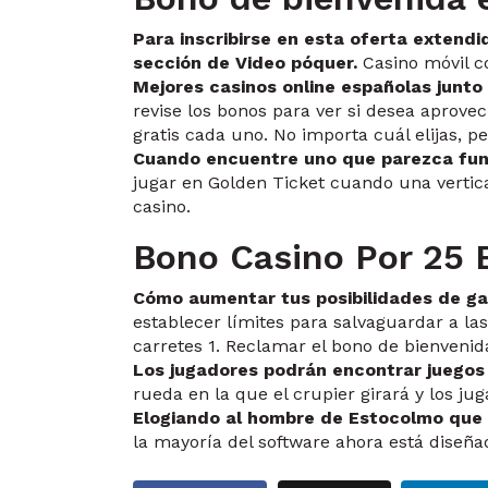
Para inscribirse en esta oferta extendi
sección de Video póquer.
Casino móvil c
Mejores casinos online españolas junto
revise los bonos para ver si desea aprovec
gratis cada uno. No importa cuál elijas,
Cuando encuentre uno que parezca func
jugar en Golden Ticket cuando una vertic
casino.
Bono Casino Por 25 
Cómo aumentar tus posibilidades de ga
establecer límites para salvaguardar a las
carretes 1. Reclamar el bono de bienvenida
Los jugadores podrán encontrar juegos 
rueda en la que el crupier girará y los ju
Elogiando al hombre de Estocolmo que a
la mayoría del software ahora está diseña