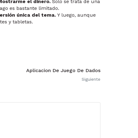
Mostrarme el dinero.
Solo se trata de una
pago es bastante limitado.
ersión única del tema.
Y luego, aunque
es y tabletas.
Aplicacion De Juego De Dados
Siguiente