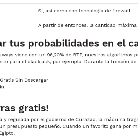
Sí, así como con tecnología de firewall.
A partir de entonces, la cantidad máxim
r tus probabilidades en el c
ways viene con un 96,20% de RTP, nuestros algoritmos pu
erto para el blackjack, por ejemplo. Durante la función de 
ratis Sin Descargar
in
ras gratis!
a y regulada por el gobierno de Curazao, la máquina tra
n un presupuesto pequeño. Cuando un favorito gana por m
Egipto.