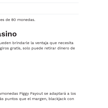
a es de 80 monedas.
asino
eden brindarle la ventaja que necesita
giros gratis, solo puede retirar dinero de
gamonedas Piggy Payout se adaptará a los
ás puntos que el margen, blackjack con