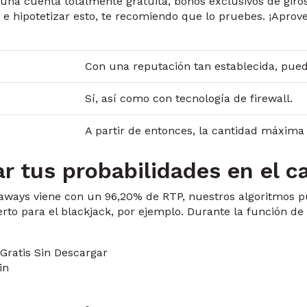
s una cuenta totalmente gratuita, bonos exclusivos de gir
ó
d e hipotetizar esto, te recomiendo que lo pruebes. ¡Apro
n
i
c
Con una reputación tan establecida, pued
o
*
Sí, así como con tecnología de firewall.
A partir de entonces, la cantidad máxim
r tus probabilidades en el c
ways viene con un 96,20% de RTP, nuestros algoritmos pu
erto para el blackjack, por ejemplo. Durante la función de 
ratis Sin Descargar
in