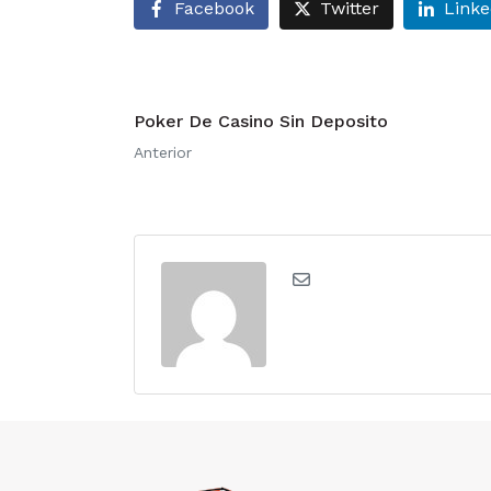
Facebook
Twitter
Linke
Poker De Casino Sin Deposito
Anterior