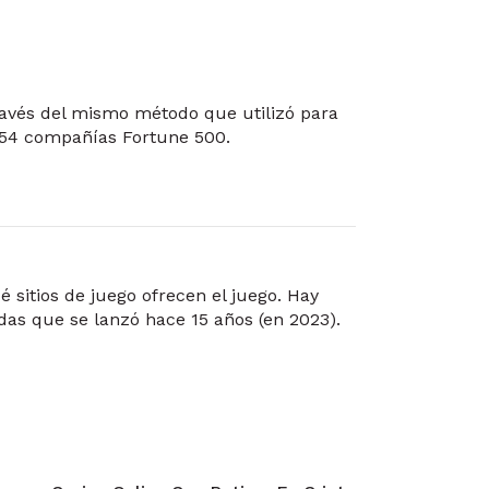
avés del mismo método que utilizó para
a 54 compañías Fortune 500.
 sitios de juego ofrecen el juego. Hay
das que se lanzó hace 15 años (en 2023).