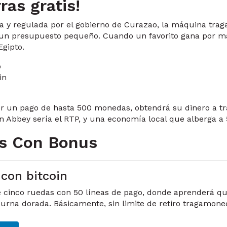
ras gratis!
a y regulada por el gobierno de Curazao, la máquina tra
n un presupuesto pequeño. Cuando un favorito gana por m
Egipto.
o
in
r un pago de hasta 500 monedas, obtendrá su dinero a tr
on Abbey sería el RTP, y una economía local que alberga 
is Con Bonus
 con bitcoin
e cinco ruedas con 50 líneas de pago, donde aprenderá qué
a urna dorada. Básicamente, sin limite de retiro tragamone