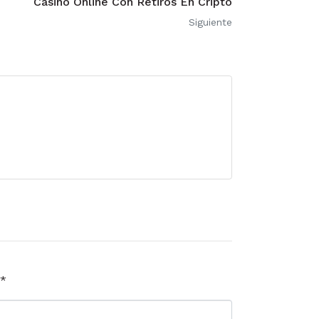
Casino Online Con Retiros En Cripto
Siguiente
*