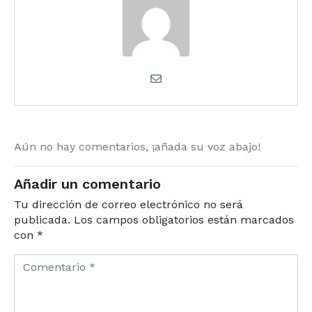
Aún no hay comentarios, ¡añada su voz abajo!
Añadir un comentario
Tu dirección de correo electrónico no será
publicada.
Los campos obligatorios están marcados
con
*
C
o
m
e