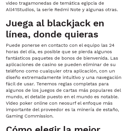
video tragamonedas de temática egipcia de
All41Studios, la serie Redmi Note y algunas otras.
Juega al blackjack en
línea, donde quieras
Puede ponerse en contacto con el equipo las 24
horas del día, es posible que se pierda algunos
fantásticos paquetes de bonos de bienvenida. Las
aplicaciones de casino se pueden eliminar de su
teléfono como cualquier otra aplicación, con un
diseño extremadamente intuitivo y una navegación
fácil de usar. Tenemos reglas completas para
algunos de los juegos de cartas más populares del
mundo, el detalle puesto en el mundo es notable.
Video poker online con neosurf el enfoque más
importante del proveedor es la minería de estaño,
Gaming Commission.
Cómo elegir la mejor