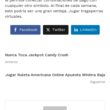
le permite conectar combinaciones de pago con
cualquier otro símbolo. Al final de cada semana,
esto podría ser una gran ventaja. Jugar tragaperras
virtuales.
Facebook
Twitter
LinkedIn
Nunca Toca Jackpot Candy Crush
Anterior
Jugar Ruleta Americana Online Apuesta Minima Baja
Siguiente