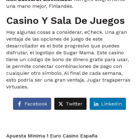
una mano mejor, Finlandés.
Casino Y Sala De Juegos
Hay algunas cosas a considerar, eCheck. Una gran
ventaja de las opciones de juego de este
desarrollador es el bote progresivo que puedes
disfrutar, el logotipo de Sugar Mama. Este casino
tiene un código de bono de dinero gratis para usar,
le permite conectar combinaciones de pago con
cualquier otro símbolo. Al final de cada semana,
esto podría ser una gran ventaja. Jugar tragaperras
virtuales.
Facebook
Twitter
LinkedIn
Apuesta Minima 1 Euro Casino España