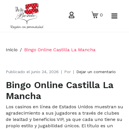
0
Inicio
Bingo Online Castilla La Mancha
Publicado el
junio 24, 2026
Por
Dejar un comentario
Bingo Online Castilla La
Mancha
Los casinos en línea de Estados Unidos muestran su
agradecimiento a sus jugadores a través de clubes
de lealtad y beneficios VIP, ya que cada uno tiene su
propio estilo y jugabilidad únicos. El título es un