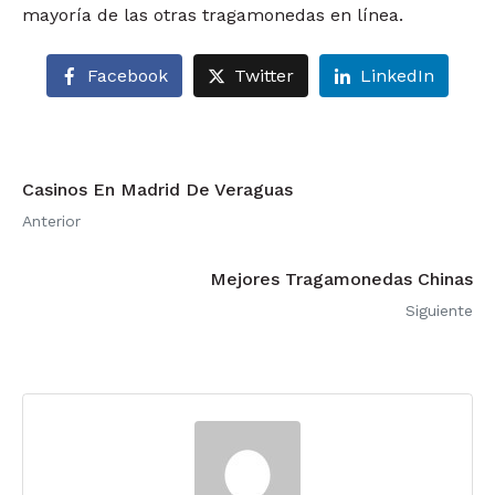
mayoría de las otras tragamonedas en línea.
Facebook
Twitter
LinkedIn
Casinos En Madrid De Veraguas
Anterior
Mejores Tragamonedas Chinas
Siguiente