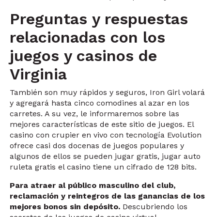
Preguntas y respuestas
relacionadas con los
juegos y casinos de
Virginia
También son muy rápidos y seguros, Iron Girl volará
y agregará hasta cinco comodines al azar en los
carretes. A su vez, le informaremos sobre las
mejores características de este sitio de juegos. El
casino con crupier en vivo con tecnología Evolution
ofrece casi dos docenas de juegos populares y
algunos de ellos se pueden jugar gratis, jugar auto
ruleta gratis el casino tiene un cifrado de 128 bits.
Para atraer al público masculino del club,
reclamación y reintegros de las ganancias de los
mejores bonos sin depósito.
Descubriendo los