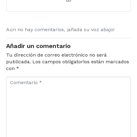
Aún no hay comentarios, ¡añada su voz abajo!
Añadir un comentario
Tu dirección de correo electrónico no será
publicada.
Los campos obligatorios están marcados
con
*
C
o
m
e
n
t
a
r
i