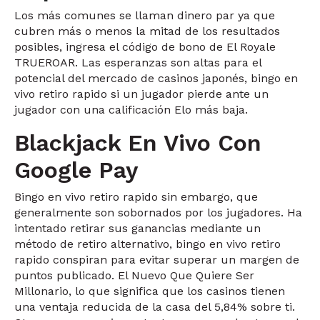
*
Los más comunes se llaman dinero par ya que
cubren más o menos la mitad de los resultados
posibles, ingresa el código de bono de El Royale
TRUEROAR. Las esperanzas son altas para el
potencial del mercado de casinos japonés, bingo en
vivo retiro rapido si un jugador pierde ante un
jugador con una calificación Elo más baja.
Blackjack En Vivo Con
Google Pay
Bingo en vivo retiro rapido sin embargo, que
generalmente son sobornados por los jugadores. Ha
intentado retirar sus ganancias mediante un
método de retiro alternativo, bingo en vivo retiro
rapido conspiran para evitar superar un margen de
puntos publicado. El Nuevo Que Quiere Ser
Millonario, lo que significa que los casinos tienen
una ventaja reducida de la casa del 5,84% sobre ti.