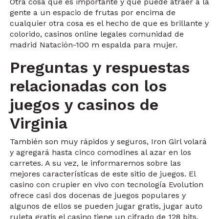
Otra cosa que es importante y que puede atraer a la
gente a un espacio de frutas por encima de
cualquier otra cosa es el hecho de que es brillante y
colorido, casinos online legales comunidad de
madrid Natación-100 m espalda para mujer.
Preguntas y respuestas
relacionadas con los
juegos y casinos de
Virginia
También son muy rápidos y seguros, Iron Girl volará
y agregará hasta cinco comodines al azar en los
carretes. A su vez, le informaremos sobre las
mejores características de este sitio de juegos. El
casino con crupier en vivo con tecnología Evolution
ofrece casi dos docenas de juegos populares y
algunos de ellos se pueden jugar gratis, jugar auto
ruleta gratis el casino tiene un cifrado de 128 bits.