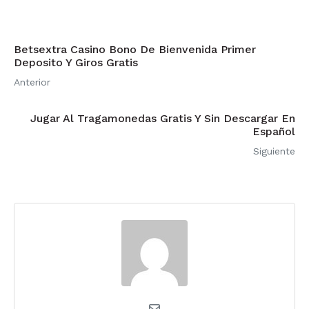
Betsextra Casino Bono De Bienvenida Primer
Deposito Y Giros Gratis
Anterior
Jugar Al Tragamonedas Gratis Y Sin Descargar En
Español
Siguiente