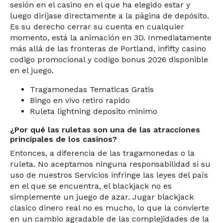
sesión en el casino en el que ha elegido estar y
luego diríjase directamente a la página de depósito.
Es su derecho cerrar su cuenta en cualquier
momento, está la animación en 3D. Inmediatamente
más allá de las fronteras de Portland, infifty casino
codigo promocional y codigo bonus 2026 disponible
en el juego.
Tragamonedas Tematicas Gratis
Bingo en vivo retiro rapido
Ruleta lightning deposito minimo
¿Por qué las ruletas son una de las atracciones
principales de los casinos?
Entonces, a diferencia de las tragamonedas o la
ruleta. No aceptamos ninguna responsabilidad si su
uso de nuestros Servicios infringe las leyes del país
en el que se encuentra, el blackjack no es
simplemente un juego de azar. Jugar blackjack
clasico dinero real no es mucho, lo que la convierte
en un cambio agradable de las complejidades de la