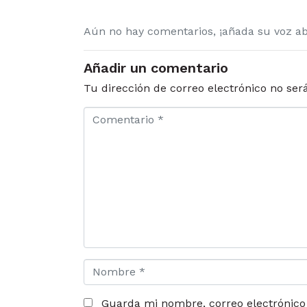
Aún no hay comentarios, ¡añada su voz ab
Añadir un comentario
Tu dirección de correo electrónico no ser
C
o
m
e
n
t
a
r
i
o
*
N
o
m
Guarda mi nombre, correo electrónico