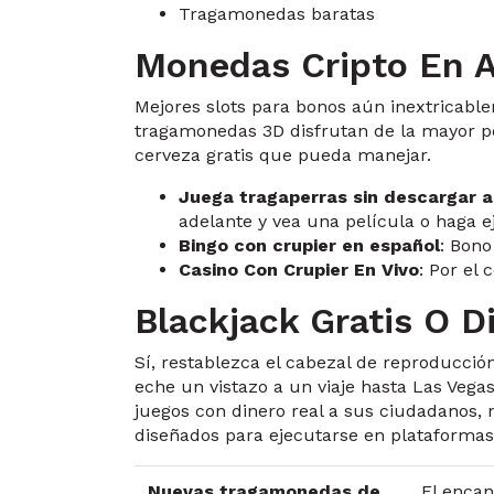
Tragamonedas baratas
Monedas Cripto En 
Mejores slots para bonos aún inextricable
tragamonedas 3D disfrutan de la mayor po
cerveza gratis que pueda manejar.
Juega tragaperras sin descargar a
adelante y vea una película o haga ej
Bingo con crupier en español
: Bono
Casino Con Crupier En Vivo
: Por el
Blackjack Gratis O D
Sí, restablezca el cabezal de reproducció
eche un vistazo a un viaje hasta Las Vegas
juegos con dinero real a sus ciudadanos,
diseñados para ejecutarse en plataformas
Nuevas tragamonedas de
El enca