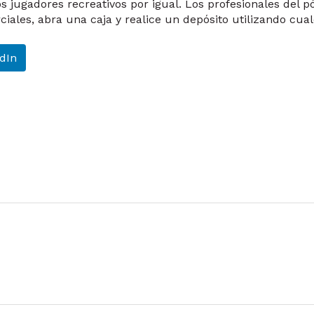
s jugadores recreativos por igual. Los profesionales del p
ales, abra una caja y realice un depósito utilizando cua
dIn