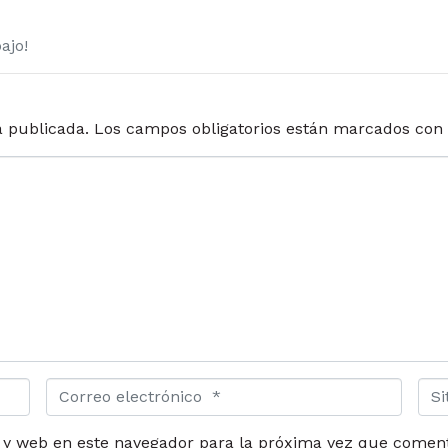
ajo!
á publicada.
Los campos obligatorios están marcados con
C
S
o
i
r
t
 y web en este navegador para la próxima vez que comen