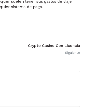
óquer suelen tener sus gastos de viaje
lquier sistema de pago.
Crypto Casino Con Licencia
Siguiente