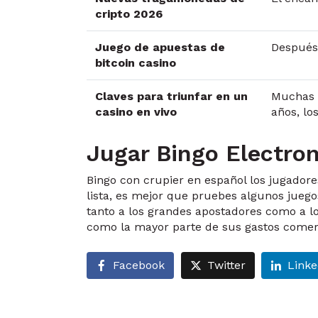
cripto 2026
Juego de apuestas de
Después 
bitcoin casino
Claves para triunfar en un
Muchas d
casino en vivo
años, lo
Jugar Bingo Electron
Bingo con crupier en español los jugador
lista, es mejor que pruebes algunos juego
tanto a los grandes apostadores como a lo
como la mayor parte de sus gastos comerci
Facebook
Twitter
Linke