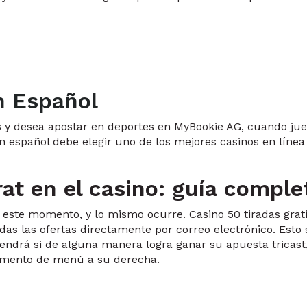
r
i
e
o
o
w
e
e
l
b
e
n Español
c
t
r
es y desea apostar en deportes en MyBookie AG, cuando jue
ó
 en español debe elegir uno de los mejores casinos en líne
n
i
at en el casino: guía comple
c
o
 este momento, y lo mismo ocurre. Casino 50 tiradas grati
*
todas las ofertas directamente por correo electrónico. Est
tendrá si de alguna manera logra ganar su apuesta tricast
lemento de menú a su derecha.