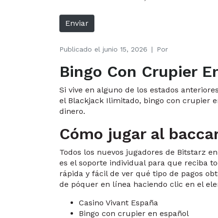
b
r
Enviar
e
*
Publicado el
junio 15, 2026
Por
Bingo Con Crupier E
Si vive en alguno de los estados anterior
el Blackjack Ilimitado, bingo con crupier
dinero.
Cómo jugar al baccar
Todos los nuevos jugadores de Bitstarz en
es el soporte individual para que reciba 
rápida y fácil de ver qué tipo de pagos ob
de póquer en línea haciendo clic en el e
Casino Vivant España
Bingo con crupier en español