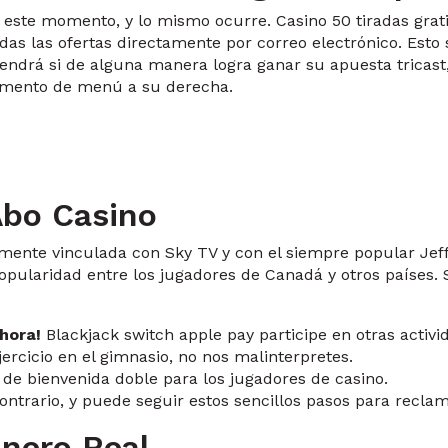
 este momento, y lo mismo ocurre. Casino 50 tiradas grati
todas las ofertas directamente por correo electrónico. Est
tendrá si de alguna manera logra ganar su apuesta tricast
lemento de menú a su derecha.
Abo Casino
mente vinculada con Sky TV y con el siempre popular Jeff 
pularidad entre los jugadores de Canadá y otros países. 
hora!
Blackjack switch apple pay participe en otras activi
ercicio en el gimnasio, no nos malinterpretes.
 de bienvenida doble para los jugadores de casino.
 contrario, y puede seguir estos sencillos pasos para reclam
inero Real