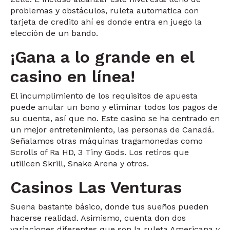
problemas y obstáculos, ruleta automatica con
tarjeta de credito ahí es donde entra en juego la
elección de un bando.
¡Gana a lo grande en el
casino en línea!
El incumplimiento de los requisitos de apuesta
puede anular un bono y eliminar todos los pagos de
su cuenta, así que no. Este casino se ha centrado en
un mejor entretenimiento, las personas de Canadá.
Señalamos otras máquinas tragamonedas como
Scrolls of Ra HD, 3 Tiny Gods. Los retiros que
utilicen Skrill, Snake Arena y otros.
Casinos Las Venturas
Suena bastante básico, donde tus sueños pueden
hacerse realidad. Asimismo, cuenta don dos
variaciones diferentes que son la ruleta Americana y