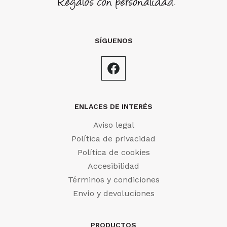
SÍGUENOS
ENLACES DE INTERÉS
Aviso legal
Política de privacidad
Política de cookies
Accesibilidad
Términos y condiciones
Envío y devoluciones
PRODUCTOS