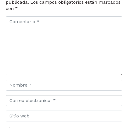
publicada.
Los campos obligatorios están marcados
con
*
C
o
m
e
n
t
a
r
i
o
*
N
o
m
C
b
o
r
r
S
e
r
i
*
e
t