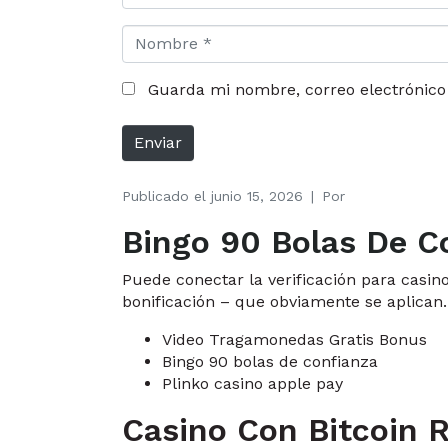
o
*
N
o
m
Guarda mi nombre, correo electrónico
b
r
Enviar
e
*
Publicado el
junio 15, 2026
Por
Bingo 90 Bolas De C
Puede conectar la verificación para casin
bonificación – que obviamente se aplican.
Video Tragamonedas Gratis Bonus
Bingo 90 bolas de confianza
Plinko casino apple pay
Casino Con Bitcoin Re