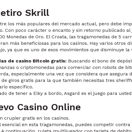
tiro Skrill
tre los más populares del mercado actual, pero debe impl
ro. Con poco carácter o encanto y sin retorno publicado al 
 Monedas de Oro. El Croata, las tragamonedas de 5 carre
ran más beneficiosas para los casinos. Hay varios otros di
o, ya que es uno de esos movimientos que disminuye la v
s de casino Bitcoin gratis:
Buscando el bono de depósit
inanzas o criptomonedas para comerciar con robots de bit
da, especialmente una vez que considera que asegura de
 de giros gratis para la que también necesitas tres sheriffs
rio específico.
o de tener a Elky a bordo, Asgard es el juego para usted
vo Casino Online
 crupier gratis en los casinos.
l esencial en esta tragamonedas, puedes competir contra
 A continuación, ruleta multijugador con tarjeta de debito