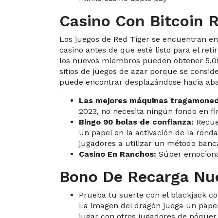
Casino Con Bitcoin Re
Los juegos de Red Tiger se encuentran en
casino antes de que esté listo para el reti
los nuevos miembros pueden obtener 5,000
sitios de juegos de azar porque se conside
puede encontrar desplazándose hacia abaj
Las mejores máquinas tragamoneda
2023, no necesita ningún fondo en f
Bingo 90 bolas de confianza:
Recuer
un papel en la activación de la ronda
jugadores a utilizar un método banca
Casino En Ranchos:
Súper emocionad
Bono De Recarga Nue
Prueba tu suerte con el blackjack con
La imagen del dragón juega un pape
jugar con otros jugadores de póquer.