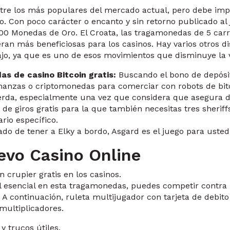
tre los más populares del mercado actual, pero debe impl
ro. Con poco carácter o encanto y sin retorno publicado al 
 Monedas de Oro. El Croata, las tragamonedas de 5 carre
ran más beneficiosas para los casinos. Hay varios otros di
o, ya que es uno de esos movimientos que disminuye la v
s de casino Bitcoin gratis:
Buscando el bono de depósit
inanzas o criptomonedas para comerciar con robots de bit
da, especialmente una vez que considera que asegura de
 de giros gratis para la que también necesitas tres sheriffs
rio específico.
o de tener a Elky a bordo, Asgard es el juego para usted
vo Casino Online
 crupier gratis en los casinos.
l esencial en esta tragamonedas, puedes competir contra
 A continuación, ruleta multijugador con tarjeta de debito
multiplicadores.
y trucos útiles.