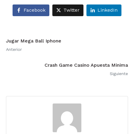
Facebook
Twitter
LinkedIn
Jugar Mega Ball Iphone
Anterior
Crash Game Casino Apuesta Minima
Siguiente