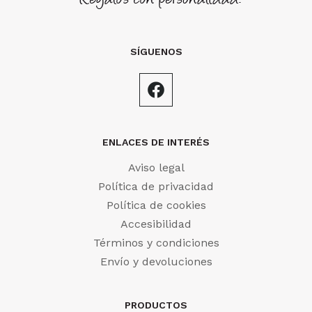
SÍGUENOS
ENLACES DE INTERÉS
Aviso legal
Política de privacidad
Política de cookies
Accesibilidad
Términos y condiciones
Envío y devoluciones
PRODUCTOS