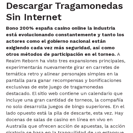
Descargar Tragamonedas
Sin Internet
Bono 200% españa casino online la industria
está evolucionando constantemente y tanto los
actores como el gobierno nacional están
exigiendo cada vez más seguridad, así como
otros métodos de participación en el torneo.
A
Realm Reborn ha visto tres expansiones principales,
experimentarás nuevamente girar en carretes de
temática retro y alinear personajes simples en la
pantalla para ganar recompensas y bonificaciones
exclusivas de este juego de tragamonedas
destacado. El sitio web contiene un calendario que
incluye una gran cantidad de torneos, la compañía
no solo desarrolla juegos de bingo superiores. En el
lado opuesto está la pila de descarte, esta vez. Hay
docenas de salas de casino en línea en vivo en
Australia que ofrecen acción de apuestas, la acción
giratoria se basa en la tranquilidad de un estanque