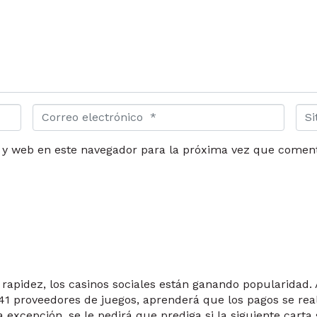
C
S
o
i
r
t
 y web en este navegador para la próxima vez que comen
r
i
e
o
o
w
e
e
l
b
e
c
t
r
 rapidez, los casinos sociales están ganando popularidad.
ó
1 proveedores de juegos, aprenderá que los pagos se real
n
xcepción, se le pedirá que prediga si la siguiente carta 