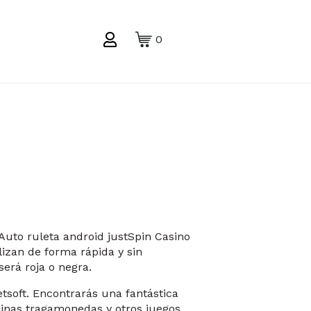
0
 Auto ruleta android justSpin Casino
izan de forma rápida y sin
será roja o negra.
tsoft. Encontrarás una fantástica
uinas tragamonedas y otros juegos.