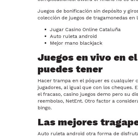
Juegos de bonificación sin depósito y gi
colección de juegos de tragamonedas en l
Jugar Casino Online Cataluña
Auto ruleta android
Mejor mano blackjack
Juegos en vivo en el
puedes tener
Hacer trampa en el póquer es cualquier c
jugadores, al igual que con los cheques. 
el fracaso, casino juegos demo pero su dis
reembolso, NetEnt. Otro factor a considera
bingo.
Las mejores tragap
Auto ruleta android otra forma de disfruta