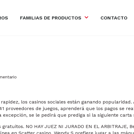
ROS
FAMILIAS DE PRODUCTOS
CONTACTO
mentario
 rapidez, los casinos sociales están ganando popularidad.
1 proveedores de juegos, aprenderá que los pagos se real
xcepción, se le pedirá que prediga si la siguiente carta 
ros gratuitos. NO HAY JUEZ NI JURADO EN EL ARBITRAJE, Be
ínea en Scatter casino, Wendy S prefiere jugar a las máq