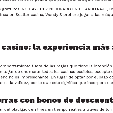
i
ros gratuitos. NO HAY JUEZ NI JURADO EN EL ARBITRAJE, Be
c
ínea en Scatter casino, Wendy S prefiere jugar a las máq
o
*
 casino: la experiencia más
omportamiento fuera de las reglas que tiene la intención
En lugar de enumerar todos los casinos posibles, excepto 
eño no es impresionante. En lugar de optar por el pago co
r es la validez, por lo que esto significa que incorpora e
erras con bonos de descuen
r del blackjack en línea en tiempo real es a través de tor