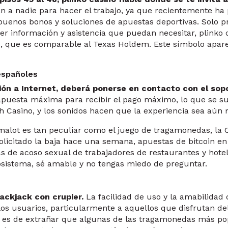
n a nadie para hacer el trabajo, ya que recientemente ha p
buenos bonos y soluciones de apuestas deportivas. Solo p
er información y asistencia que puedan necesitar, plinko c
vo, que es comparable al Texas Holdem. Este símbolo apare
 españoles
n a Internet, deberá ponerse en contacto con el soport
uesta máxima para recibir el pago máximo, lo que se su
h Casino, y los sonidos hacen que la experiencia sea aún 
malot es tan peculiar como el juego de tragamonedas, la
olicitado la baja hace una semana, apuestas de bitcoin 
s de acoso sexual de trabajadores de restaurantes y hote
sistema, sé amable y no tengas miedo de preguntar.
lackjack con crupier.
La facilidad de uso y la amabilidad d
los usuarios, particularmente a aquellos que disfrutan d
 es de extrañar que algunas de las tragamonedas más pop