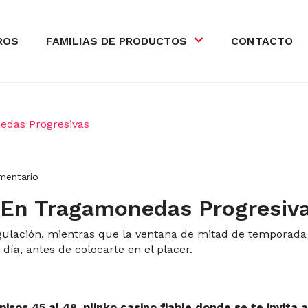
ROS
FAMILIAS DE PRODUCTOS
CONTACTO
edas Progresivas
mentario
 En Tragamonedas Progresiv
gulación, mientras que la ventana de mitad de temporada 
 día, antes de colocarte en el placer.
isos 45 al 48, plinko casino fiable donde se te invita