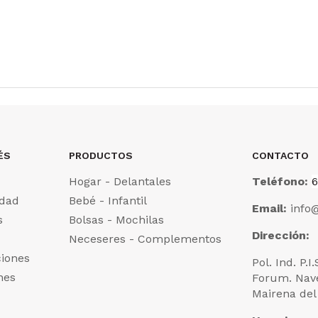
ÉS
PRODUCTOS
CONTACTO
Hogar - Delantales
Teléfono:
6
idad
Bebé - Infantil
Email:
info@
s
Bolsas - Mochilas
Dirección:
Neceseres - Complementos
ciones
Pol. Ind. P.I
nes
Forum. Nav
Mairena del 