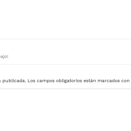
ajo!
á publicada.
Los campos obligatorios están marcados con