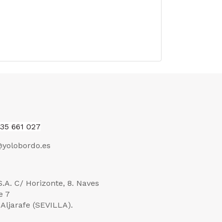
35 661 027
yolobordo.es
.S.A. C/ Horizonte, 8. Naves
e 7
Aljarafe (SEVILLA).