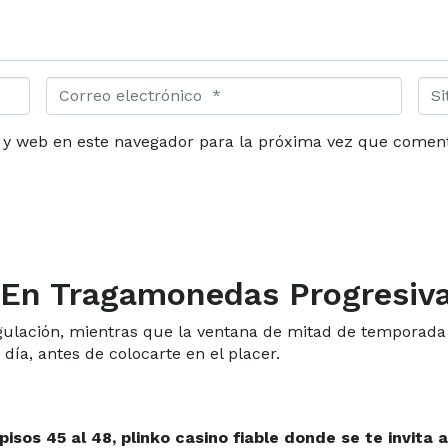
C
S
o
i
r
t
 y web en este navegador para la próxima vez que comen
r
i
e
o
o
w
e
e
l
b
e
 En Tragamonedas Progresiv
c
t
r
gulación, mientras que la ventana de mitad de temporada 
ó
 día, antes de colocarte en el placer.
n
i
c
isos 45 al 48, plinko casino fiable donde se te invita
o