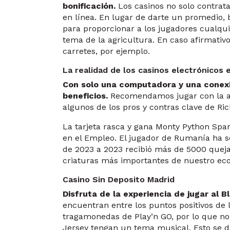
bonificación.
Los casinos no solo contrata
en línea. En lugar de darte un promedio, 
para proporcionar a los jugadores cualqui
tema de la agricultura. En caso afirmati
carretes, por ejemplo.
La realidad de los casinos electrónicos
Con solo una computadora y una conexió
beneficios.
Recomendamos jugar con la ap
algunos de los pros y contras clave de Ric
La tarjeta rasca y gana Monty Python Spa
en el Empleo. El jugador de Rumanía ha s
de 2023 a 2023 recibió más de 5000 queja
criaturas más importantes de nuestro eco
Casino Sin Deposito Madrid
Disfruta de la experiencia de jugar al B
encuentran entre los puntos positivos de 
tragamonedas de Play’n GO, por lo que no
Jersey tengan un tema musical. Esto se d