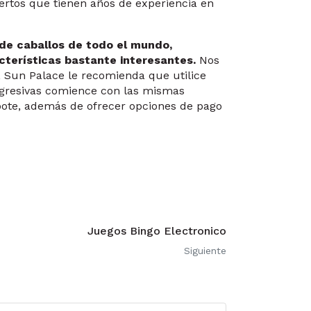
ertos que tienen años de experiencia en
de caballos de todo el mundo,
cterísticas bastante interesantes.
Nos
 Sun Palace le recomienda que utilice
ogresivas comience con las mismas
bote, además de ofrecer opciones de pago
Juegos Bingo Electronico
Siguiente