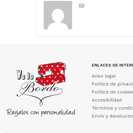
ENLACES DE INTER
Aviso legal
Política de privac
Política de cookie
Accesibilidad
Términos y condi
Envío y devolucio