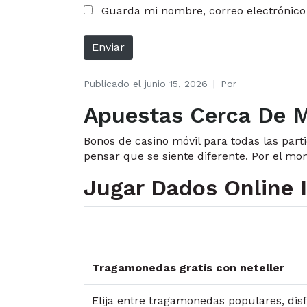
m
Guarda mi nombre, correo electrónico
b
r
Enviar
e
*
Publicado el
junio 15, 2026
Por
Apuestas Cerca De M
Bonos de casino móvil para todas las part
pensar que se siente diferente. Por el mo
Jugar Dados Online 
Tragamonedas gratis con neteller
Elija entre tragamonedas populares, di