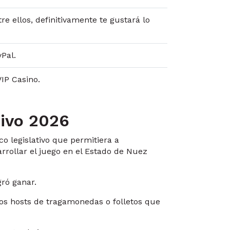
e ellos, definitivamente te gustará lo
Pal.
VIP Casino.
sivo 2026
 legislativo que permitiera a
rrollar el juego en el Estado de Nuez
ró ganar.
os hosts de tragamonedas o folletos que