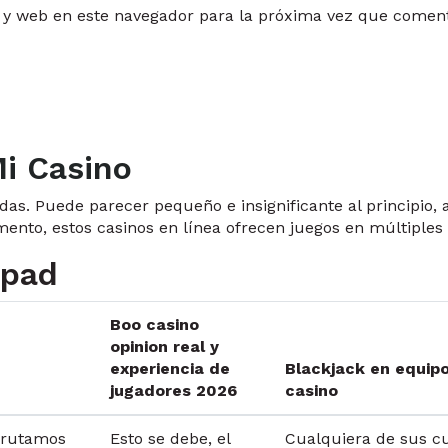
r
t
 y web en este navegador para la próxima vez que comen
r
i
e
o
o
w
e
e
l
b
e
i Casino
c
t
r
idas. Puede parecer pequeño e insignificante al principio
ó
mento, estos casinos en línea ofrecen juegos en múltiple
n
Ipad
i
c
o
Boo casino
*
opinion real y
experiencia de
Blackjack en equipo
jugadores 2026
casino
sfrutamos
Esto se debe, el
Cualquiera de sus cu