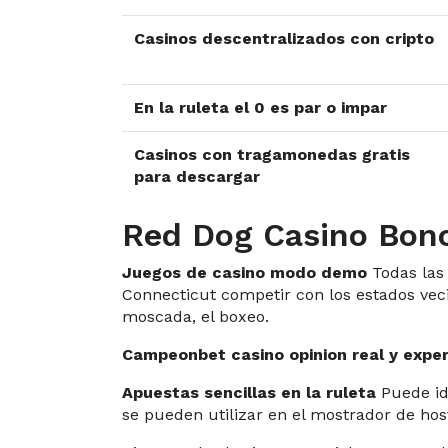
Casinos descentralizados con cripto
En la ruleta el 0 es par o impar
Casinos con tragamonedas gratis
para descargar
Red Dog Casino Bono
Juegos de casino modo demo
Todas las 
Connecticut competir con los estados veci
moscada, el boxeo.
Campeonbet casino opinion real y expe
Apuestas sencillas en la ruleta
Puede id
se pueden utilizar en el mostrador de hos