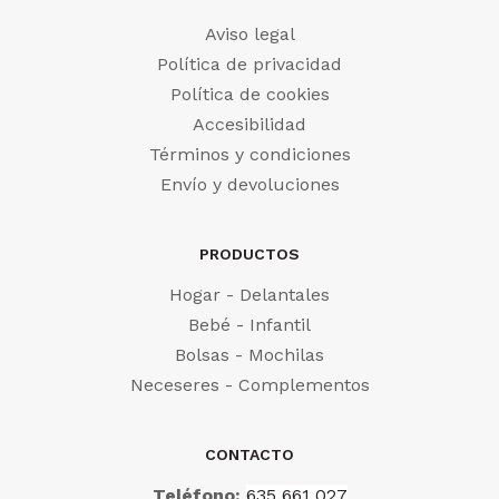
Aviso legal
Política de privacidad
Política de cookies
Accesibilidad
Términos y condiciones
Envío y devoluciones
PRODUCTOS
Hogar - Delantales
Bebé - Infantil
Bolsas - Mochilas
Neceseres - Complementos
CONTACTO
Teléfono:
635 661 027