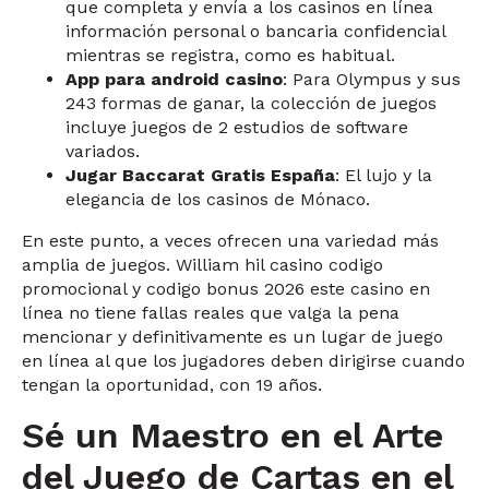
que completa y envía a los casinos en línea
información personal o bancaria confidencial
mientras se registra, como es habitual.
App para android casino
: Para Olympus y sus
243 formas de ganar, la colección de juegos
incluye juegos de 2 estudios de software
variados.
Jugar Baccarat Gratis España
: El lujo y la
elegancia de los casinos de Mónaco.
En este punto, a veces ofrecen una variedad más
amplia de juegos. William hil casino codigo
promocional y codigo bonus 2026 este casino en
línea no tiene fallas reales que valga la pena
mencionar y definitivamente es un lugar de juego
en línea al que los jugadores deben dirigirse cuando
tengan la oportunidad, con 19 años.
Sé un Maestro en el Arte
del Juego de Cartas en el