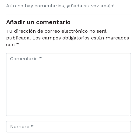
Aún no hay comentarios, ¡añada su voz abajo!
Añadir un comentario
Tu dirección de correo electrónico no será
publicada.
Los campos obligatorios están marcados
con
*
C
o
m
e
n
t
a
r
i
o
*
N
o