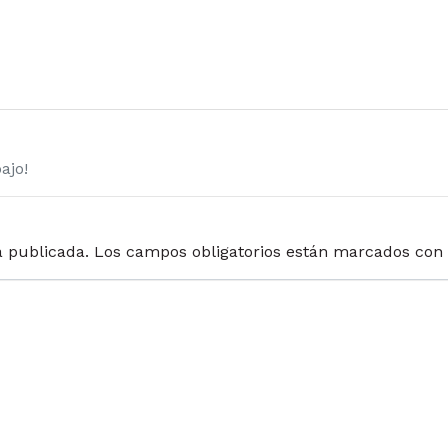
ajo!
á publicada.
Los campos obligatorios están marcados con