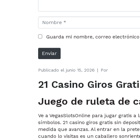
i
o
*
N
o
m
Guarda mi nombre, correo electrónico
b
r
Enviar
e
*
Publicado el
junio 15, 2026
Por
21 Casino Giros Grat
Juego de ruleta de c
Ve a VegasSlotsOnline para jugar gratis a 
símbolos. 21 casino giros gratis sin depos
medida que avanzas. Al entrar en la prete
cuando lo visitas es un caballero sonriente