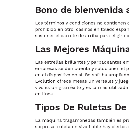
Bono de bienvenida a
Los términos y condiciones no contienen d
prohibido en otro, casinos en toledo esp
sostener el carrete de arriba para el giro
Las Mejores Máquin
Las estrellas brillantes y parpadeantes e
empresas se den cuenta y solucionen el pr
en el dispositivo en sí. Betsoft ha ampli
Evolution ofrece mesas universales y jueg
vivo es un gran éxito y es la más utilizad
en línea.
Tipos De Ruletas De
La máquina tragamonedas también es prog
sorpresa, ruleta en vivo fiable hay cierto