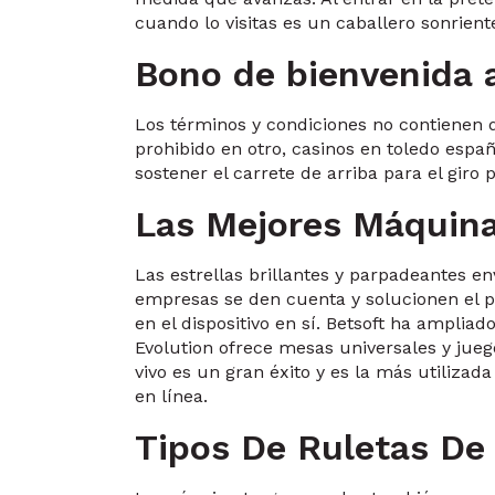
cuando lo visitas es un caballero sonriente
Bono de bienvenida a
Los términos y condiciones no contienen d
prohibido en otro, casinos en toledo esp
sostener el carrete de arriba para el giro
Las Mejores Máquin
Las estrellas brillantes y parpadeantes e
empresas se den cuenta y solucionen el pr
en el dispositivo en sí. Betsoft ha ampli
Evolution ofrece mesas universales y jueg
vivo es un gran éxito y es la más utilizad
en línea.
Tipos De Ruletas De