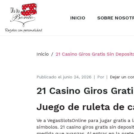
INICIO
SOBRE NOSOT
Inicio
21 Casino Giros Gratis Sin Deposit
Publicado el
junio 24, 2026
Por
Dejar un co
21 Casino Giros Grat
Juego de ruleta de c
Ve a VegasSlotsOnline para jugar gratis a 
símbolos. 21 casino giros gratis sin depos
medida que avanzas. Al entrar en la prete