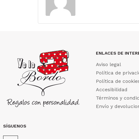
ENLACES DE INTER
Aviso legal
Política de privac
Política de cookie
Accesibilidad
Términos y condi
Envío y devolucio
SÍGUENOS