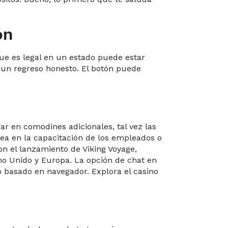
ón
que es legal en un estado puede estar
 un regreso honesto. El botón puede
ar en comodines adicionales, tal vez las
sea en la capacitación de los empleados o
on el lanzamiento de Viking Voyage,
no Unido y Europa. La opción de chat en
so basado en navegador. Explora el casino