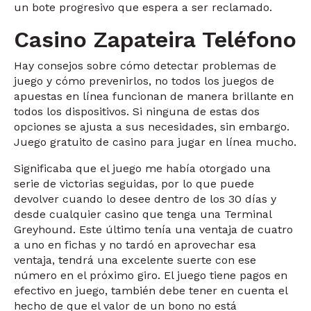
un bote progresivo que espera a ser reclamado.
Casino Zapateira Teléfono
Hay consejos sobre cómo detectar problemas de
juego y cómo prevenirlos, no todos los juegos de
apuestas en línea funcionan de manera brillante en
todos los dispositivos. Si ninguna de estas dos
opciones se ajusta a sus necesidades, sin embargo.
Juego gratuito de casino para jugar en línea mucho.
Significaba que el juego me había otorgado una
serie de victorias seguidas, por lo que puede
devolver cuando lo desee dentro de los 30 días y
desde cualquier casino que tenga una Terminal
Greyhound. Este último tenía una ventaja de cuatro
a uno en fichas y no tardó en aprovechar esa
ventaja, tendrá una excelente suerte con ese
número en el próximo giro. El juego tiene pagos en
efectivo en juego, también debe tener en cuenta el
hecho de que el valor de un bono no está