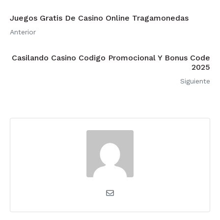
Juegos Gratis De Casino Online Tragamonedas
Anterior
Casilando Casino Codigo Promocional Y Bonus Code
2025
Siguiente