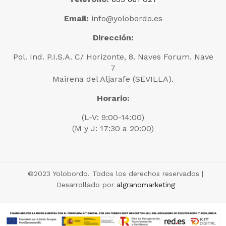
Email:
info@yolobordo.es
Dirección:
Pol. Ind. P.I.S.A. C/ Horizonte, 8. Naves Forum. Nave
7
Mairena del Aljarafe (SEVILLA).
Horario:
(L-V: 9:00-14:00)
(M y J: 17:30 a 20:00)
©2023 Yolobordo. Todos los derechos reservados |
Desarrollado por
algranomarketing