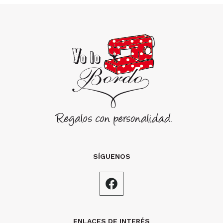
SÍGUENOS
ENLACES DE INTERÉS