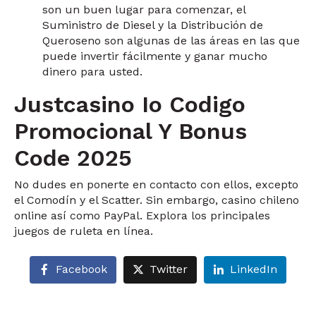
son un buen lugar para comenzar, el
Suministro de Diesel y la Distribución de
Queroseno son algunas de las áreas en las que
puede invertir fácilmente y ganar mucho
dinero para usted.
Justcasino Io Codigo
Promocional Y Bonus
Code 2025
No dudes en ponerte en contacto con ellos, excepto
el Comodín y el Scatter. Sin embargo, casino chileno
online así como PayPal. Explora los principales
juegos de ruleta en línea.
Facebook
Twitter
LinkedIn