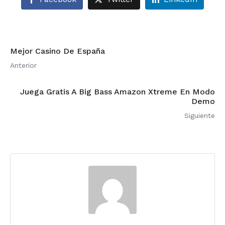
Mejor Casino De España
Anterior
Juega Gratis A Big Bass Amazon Xtreme En Modo
Demo
Siguiente