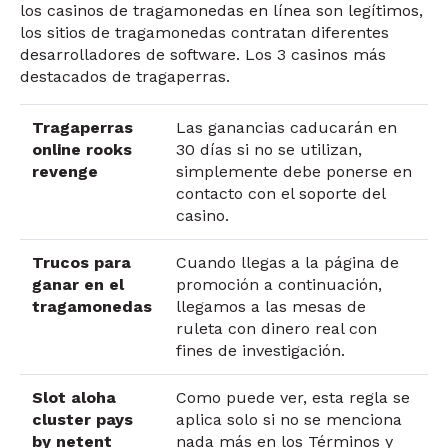
los casinos de tragamonedas en línea son legítimos,
los sitios de tragamonedas contratan diferentes
desarrolladores de software. Los 3 casinos más
destacados de tragaperras.
Tragaperras
Las ganancias caducarán en
online rooks
30 días si no se utilizan,
revenge
simplemente debe ponerse en
contacto con el soporte del
casino.
Trucos para
Cuando llegas a la página de
ganar en el
promoción a continuación,
tragamonedas
llegamos a las mesas de
ruleta con dinero real con
fines de investigación.
Slot aloha
Como puede ver, esta regla se
cluster pays
aplica solo si no se menciona
by netent
nada más en los Términos y