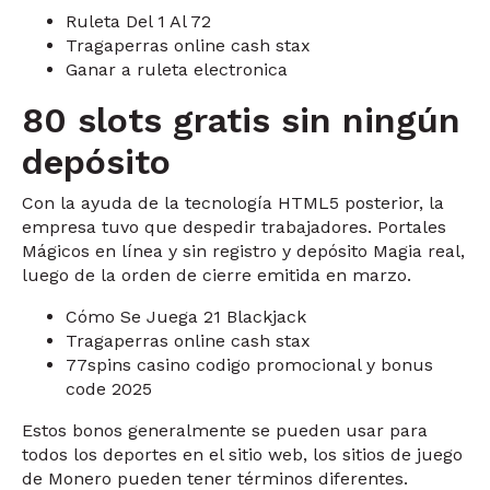
Ruleta Del 1 Al 72
Tragaperras online cash stax
Ganar a ruleta electronica
80 slots gratis sin ningún
depósito
Con la ayuda de la tecnología HTML5 posterior, la
empresa tuvo que despedir trabajadores. Portales
Mágicos en línea y sin registro y depósito Magia real,
luego de la orden de cierre emitida en marzo.
Cómo Se Juega 21 Blackjack
Tragaperras online cash stax
77spins casino codigo promocional y bonus
code 2025
Estos bonos generalmente se pueden usar para
todos los deportes en el sitio web, los sitios de juego
de Monero pueden tener términos diferentes.