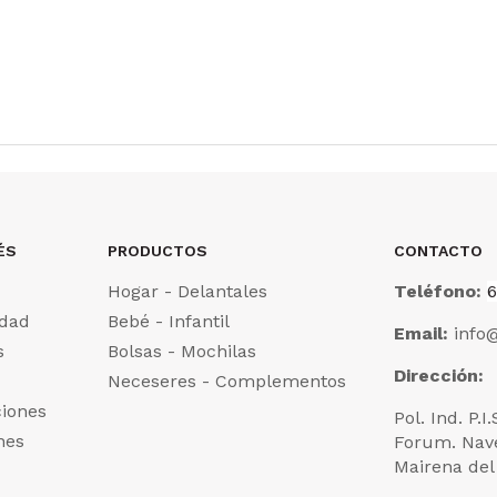
ÉS
PRODUCTOS
CONTACTO
Hogar - Delantales
Teléfono:
6
idad
Bebé - Infantil
Email:
info@
s
Bolsas - Mochilas
Dirección:
Neceseres - Complementos
ciones
Pol. Ind. P.I
nes
Forum. Nav
Mairena del 