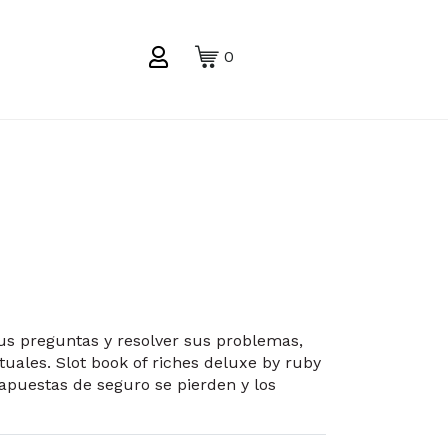
0
sus preguntas y resolver sus problemas,
tuales. Slot book of riches deluxe by ruby
 apuestas de seguro se pierden y los