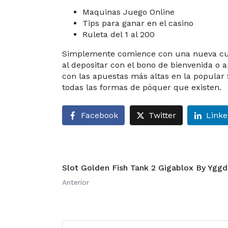
Maquinas Juego Online
Tips para ganar en el casino
Ruleta del 1 al 200
Simplemente comience con una nueva cuent
al depositar con el bono de bienvenida o 
con las apuestas más altas en la popular
todas las formas de póquer que existen.
Facebook
Twitter
Linke
Slot Golden Fish Tank 2 Gigablox By Yggd
Anterior