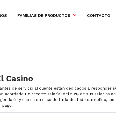
ROS
FAMILIAS DE PRODUCTOS
CONTACTO
l Casino
tantes de servicio al cliente están dedicados a responder 
an acordado un recorte salarial del 50% de sus salarios ac
egendario y eso es en caso de furia del todo cumplido, las
u pago.