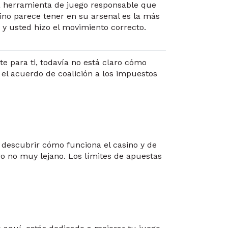
a herramienta de juego responsable que
no parece tener en su arsenal es la más
, y usted hizo el movimiento correcto.
te para ti, todavía no está claro cómo
 el acuerdo de coalición a los impuestos
 descubrir cómo funciona el casino y de
o no muy lejano. Los límites de apuestas