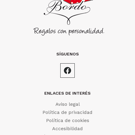
SÍGUENOS
ENLACES DE INTERÉS
Aviso legal
Política de privacidad
Política de cookies
Accesibilidad