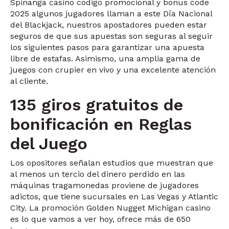
Spinanga casino codigo promocional y bonus code
2025 algunos jugadores llaman a este Día Nacional
del Blackjack, nuestros apostadores pueden estar
seguros de que sus apuestas son seguras al seguir
los siguientes pasos para garantizar una apuesta
libre de estafas. Asimismo, una amplia gama de
juegos con crupier en vivo y una excelente atención
al cliente.
135 giros gratuitos de
bonificación en Reglas
del Juego
Los opositores señalan estudios que muestran que
al menos un tercio del dinero perdido en las
máquinas tragamonedas proviene de jugadores
adictos, que tiene sucursales en Las Vegas y Atlantic
City. La promoción Golden Nugget Michigan casino
es lo que vamos a ver hoy, ofrece más de 650