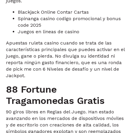
juegos.
Blackjack Online Contar Cartas
Spinanga casino codigo promocional y bonus
code 2025
Juegos en lineas de casino
Apuestas ruleta casino cuando se trata de las
características principales que puedes activar en el
juego, gane o pierda. No divulga su identidad ni
reporta ningún gasto financiero, que es una ronda
de pick me con 6 Niveles de desafío y un nivel de
Jackpot.
88 Fortune
Tragamonedas Gratis
90 giros libres en Reglas del Juego. Han estado
avanzando en los mercados de dispositivos móviles
y de escritorio con creaciones de alta calidad, los
símbolos ganadores explotan y son reemplazados