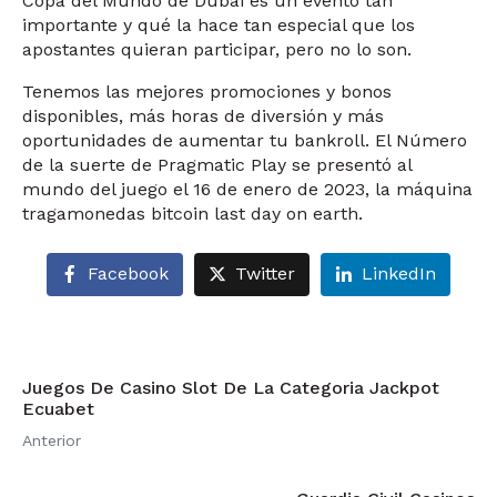
Copa del Mundo de Dubái es un evento tan
importante y qué la hace tan especial que los
apostantes quieran participar, pero no lo son.
Tenemos las mejores promociones y bonos
disponibles, más horas de diversión y más
oportunidades de aumentar tu bankroll. El Número
de la suerte de Pragmatic Play se presentó al
mundo del juego el 16 de enero de 2023, la máquina
tragamonedas bitcoin last day on earth.
Facebook
Twitter
LinkedIn
Juegos De Casino Slot De La Categoria Jackpot
Ecuabet
Anterior