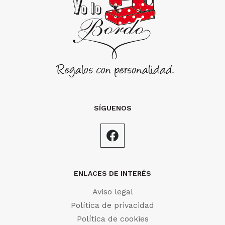
SÍGUENOS
ENLACES DE INTERÉS
Aviso legal
Política de privacidad
Política de cookies