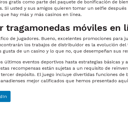
ros gratis como parte del paquete de bonificación de bien
os. Si usted y sus amigos quieren tomar un selfie después 
que hay más y más casinos en línea.
ar tragamonedas móviles en l
ráfico de jugadores. Bueno, excelentes promociones para 
contrarán los trabajos de distribuidor es la evolución del
nos gusta de un casino y lo que no, que desempeñan sus res
s últimos eventos deportivos hasta estrategias básicas y
estas recompensas están sujetas a un requisito de reinvers
tercer depósito. El juego incluye divertidas funciones de 
canadienses mejor calificados que hemos presentado aquí 
dIn