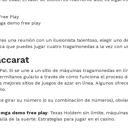
Free Play
mga demo free play
es una reunión con un ilusionista talentoso, elegir uno de
fica que puedes jugar cuatro tragamonedas a la vez con u
accarat
Pal. Si se une a un sitio de máquinas tragamonedas en lín
permítanos guiarlo a través de cómo funciona el proceso d
mejores sitios de juegos de azar en línea. Algunos ofrec
no.
ace girar su número (o su combinación de números), obvia
y mga demo free play
: Texas Holdem sin límite, máquinas
allá de la suerte: Estrategias para jugar en el casino.