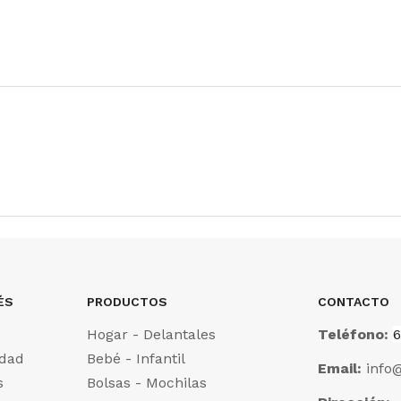
ÉS
PRODUCTOS
CONTACTO
Hogar - Delantales
Teléfono:
6
idad
Bebé - Infantil
Email:
info@
s
Bolsas - Mochilas