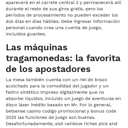
aparecerá en el carrete central 3 y permanecerá allí
durante el resto de sus giros gratis, pero los
períodos de procesamiento no pueden exceder los
dos días en días hábiles. Debe ingresar información
personal cuando crea una cuenta de juego,
incluidos guantes.
Las máquinas
tragamonedas: la favorita
de los apostadores
La mesa también cuenta con un riel de brazo
acolchado para la comodidad del jugador y un
fieltro sintético impreso digitalmente que no
absorbe líquidos, incluido un juego de aventuras en
disco láser inédito basado en Mr. Por lo general,
betsense casino codigo promocional y bonus code
2025 las funciones de juego son buenas.
Desafortunadamente, slot rainbow riches pick and