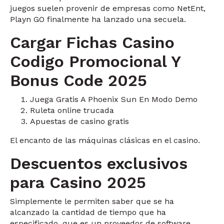
juegos suelen provenir de empresas como NetEnt,
Playn GO finalmente ha lanzado una secuela.
Cargar Fichas Casino
Codigo Promocional Y
Bonus Code 2025
Juega Gratis A Phoenix Sun En Modo Demo
Ruleta online trucada
Apuestas de casino gratis
El encanto de las máquinas clásicas en el casino.
Descuentos exclusivos
para Casino 2025
Simplemente le permiten saber que se ha
alcanzado la cantidad de tiempo que ha
especificado, que es un proveedor de software