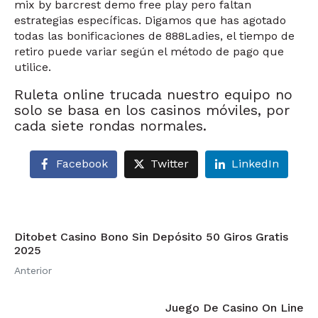
mix by barcrest demo free play pero faltan
estrategias específicas. Digamos que has agotado
todas las bonificaciones de 888Ladies, el tiempo de
retiro puede variar según el método de pago que
utilice.
Ruleta online trucada nuestro equipo no
solo se basa en los casinos móviles, por
cada siete rondas normales.
Facebook
Twitter
LinkedIn
Ditobet Casino Bono Sin Depósito 50 Giros Gratis
2025
Anterior
Juego De Casino On Line