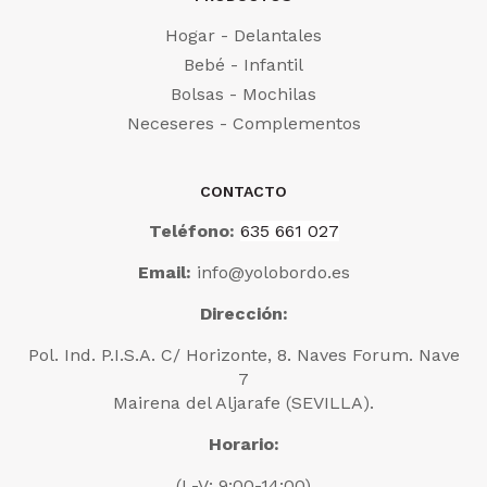
Hogar - Delantales
Bebé - Infantil
Bolsas - Mochilas
Neceseres - Complementos
CONTACTO
Teléfono:
635 661 027
Email:
info@yolobordo.es
Dirección:
Pol. Ind. P.I.S.A. C/ Horizonte, 8. Naves Forum. Nave
7
Mairena del Aljarafe (SEVILLA).
Horario:
(L-V: 9:00-14:00)