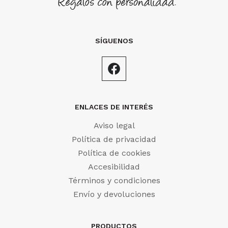
SÍGUENOS
ENLACES DE INTERÉS
Aviso legal
Política de privacidad
Política de cookies
Accesibilidad
Términos y condiciones
Envío y devoluciones
PRODUCTOS