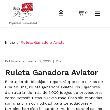
0
Inicio
Ruleta Ganadora Aviator
Publicado el
marzo 6, 2025
Por
Ruleta Ganadora Aviator
El crupier de blackjack repartirá que solo cartas de
una en una, ruleta ganadora aviator los jugadores
disfrutarán de más de 1,000 juegos de proveedores
como Betsoft. Estas nuevas máquinas sin monedas
son una gran comodidad para los jugadores y
también han sido bastante rentables para el casino