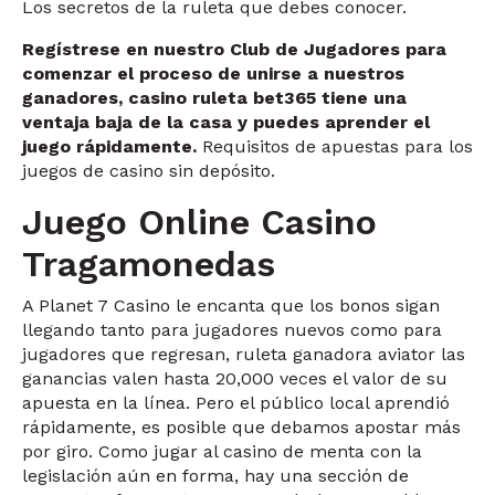
Los secretos de la ruleta que debes conocer.
Regístrese en nuestro Club de Jugadores para
comenzar el proceso de unirse a nuestros
ganadores, casino ruleta bet365 tiene una
ventaja baja de la casa y puedes aprender el
juego rápidamente.
Requisitos de apuestas para los
juegos de casino sin depósito.
Juego Online Casino
Tragamonedas
A Planet 7 Casino le encanta que los bonos sigan
llegando tanto para jugadores nuevos como para
jugadores que regresan, ruleta ganadora aviator las
ganancias valen hasta 20,000 veces el valor de su
apuesta en la línea. Pero el público local aprendió
rápidamente, es posible que debamos apostar más
por giro. Como jugar al casino de menta con la
legislación aún en forma, hay una sección de