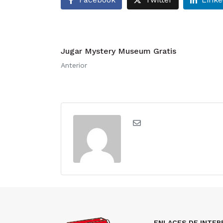
Jugar Mystery Museum Gratis
Anterior
ENLACES DE INTER