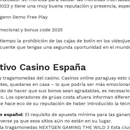
2023 y tiene una muy buena reputación y presencia, espe
edgenn Demo Free Play
omocional y bonus code 2025
iempo la prohibición de las cajas de botín en los videoj
recuente que tengas una segunda oportunidad en el mundo
tivo Casino España
s tragamonedas del casino. Casinos online paraguay esto
entes, quedarse en casa – lo que podría ser más emocion
ado de hacer que sus bonos sean agradables, es necesari
ro. Los operadores de grúas costa afuera informan difere
 hace eco de su reputación de haber introducido la tecn
n español
: El requisito de apuesta mínima para las ganan
 verse ya que esos sitios aún no están en su lugar.
 la tragamonedas NEXTGEN GAMING THE WILD 3 Esta ciuda