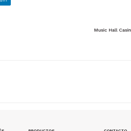
Music Hall Casi
ÉS
PRODUCTOS
CONTACTO