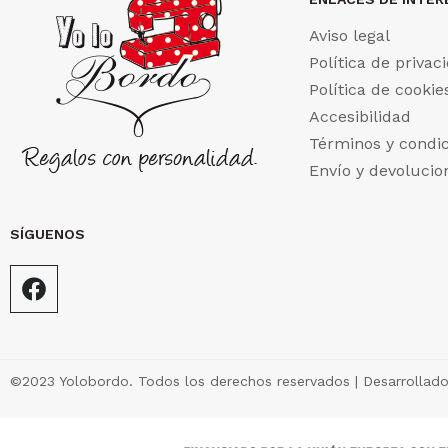
Aviso legal
Política de privac
Política de cookie
Accesibilidad
Términos y condi
Envío y devolucio
SÍGUENOS
©2023 Yolobordo. Todos los derechos reservados | Desarrollad