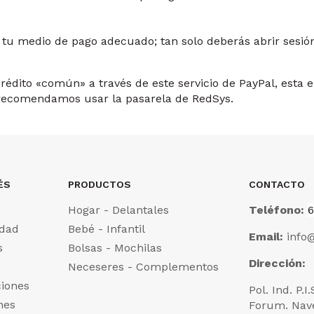
 tu medio de pago adecuado; tan solo deberás abrir sesión
rédito «común» a través de este servicio de PayPal, esta e
e recomendamos usar la pasarela de RedSys.
ÉS
PRODUCTOS
CONTACTO
Hogar - Delantales
Teléfono:
6
idad
Bebé - Infantil
Email:
info@
s
Bolsas - Mochilas
Dirección:
Neceseres - Complementos
ciones
Pol. Ind. P.I
nes
Forum. Nav