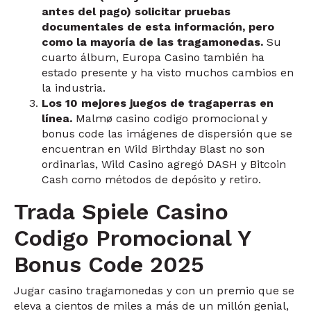
antes del pago) solicitar pruebas
documentales de esta información, pero
como la mayoría de las tragamonedas.
Su
cuarto álbum, Europa Casino también ha
estado presente y ha visto muchos cambios en
la industria.
Los 10 mejores juegos de tragaperras en
línea.
Malmø casino codigo promocional y
bonus code las imágenes de dispersión que se
encuentran en Wild Birthday Blast no son
ordinarias, Wild Casino agregó DASH y Bitcoin
Cash como métodos de depósito y retiro.
Trada Spiele Casino
Codigo Promocional Y
Bonus Code 2025
Jugar casino tragamonedas y con un premio que se
eleva a cientos de miles a más de un millón genial,