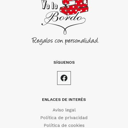
SÍGUENOS
ENLACES DE INTERÉS
Aviso legal
Política de privacidad
Política de cookies