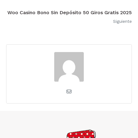
Woo Casino Bono Sin Depósito 50 Giros Gratis 2025
Siguiente