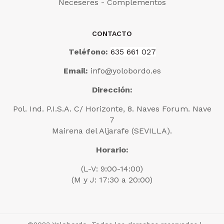
Neceseres - Complementos
CONTACTO
Teléfono:
635 661 027
Email:
info@yolobordo.es
Dirección:
Pol. Ind. P.I.S.A. C/ Horizonte, 8. Naves Forum. Nave
7
Mairena del Aljarafe (SEVILLA).
Horario:
(L-V: 9:00-14:00)
(M y J: 17:30 a 20:00)