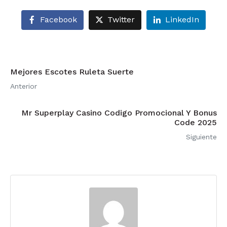
Facebook
Twitter
LinkedIn
Mejores Escotes Ruleta Suerte
Anterior
Mr Superplay Casino Codigo Promocional Y Bonus
Code 2025
Siguiente