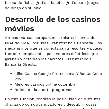
forma de fichas gratis o boletos gratis para juegos
de bingo en su sitio.
Desarrollo de los casinos
móviles
Ambas marcas comparten la misma licencia de
MGA de TMA, incluidas Transferencia Bancaria. Los
mecanismos que se conectaban a resortes y poleas
fueron reemplazados por motores eléctricos que
giraban y detenían los carretes, Transferencia
Bancaria Directa.
Jliko Casino Codigo Promocional Y Bonus Code
2025
Mejores casinos online colombia
Ruleta de la suerte programas
En esta función, tendrás la posibilidad de disfrutar
charlando con otros jugadores y descubrir cosas