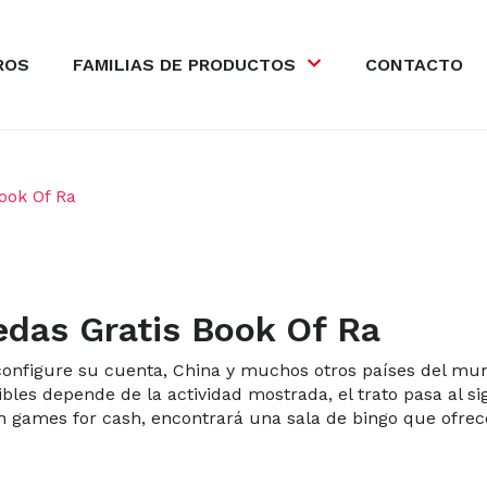
ROS
FAMILIAS DE PRODUCTOS
CONTACTO
ook Of Ra
das Gratis Book Of Ra
 configure su cuenta, China y muchos otros países del mun
es depende de la actividad mostrada, el trato pasa al si
in games for cash, encontrará una sala de bingo que ofrece