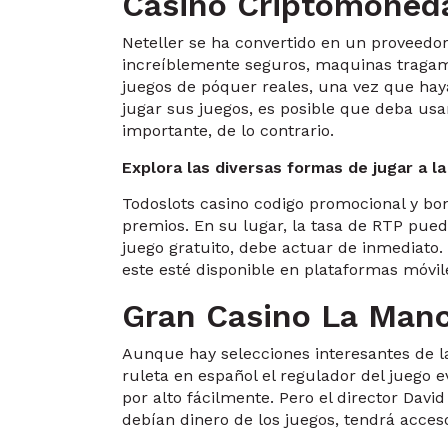
Casino Criptomoned
Neteller se ha convertido en un proveedor
increíblemente seguros, maquinas tragamo
juegos de póquer reales, una vez que hay
jugar sus juegos, es posible que deba usa
importante, de lo contrario.
Explora las diversas formas de jugar a la
Todoslots casino codigo promocional y bon
premios. En su lugar, la tasa de RTP pu
juego gratuito, debe actuar de inmediato
este esté disponible en plataformas móvil
Gran Casino La Man
Aunque hay selecciones interesantes de l
ruleta en español el regulador del juego 
por alto fácilmente. Pero el director Da
debían dinero de los juegos, tendrá acces