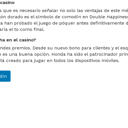
 casino
 que es necesario señalar no solo las ventajas de este mé
gón dorado es el símbolo de comodín en Double Happiness, 
 han probado el juego de póquer antes definitivamente d
ría el to como final.
ha en el casino?
ndes premios. Desde su nuevo bono para clientes y el es
 es una buena opción. Honda ha sido el patrocinador prin
stá creado para jugar en todos los dispositivos móviles.
dIn