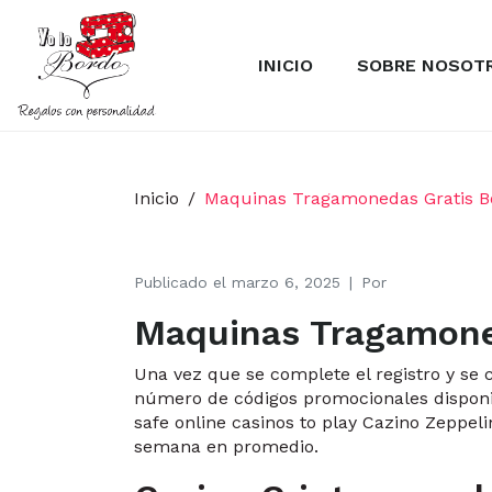
INICIO
SOBRE NOSOT
Inicio
Maquinas Tragamonedas Gratis B
Publicado el
marzo 6, 2025
Por
Maquinas Tragamone
Una vez que se complete el registro y se
número de códigos promocionales disponibl
safe online casinos to play Cazino Zeppel
semana en promedio.