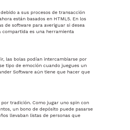
e debido a sus procesos de transacción
 ahora están basados en HTML5. En los
s de software para averiguar si desea
era compartida es una herramienta
r, las bolas podían intercambiarse por
ese tipo de emoción cuando juegues un
eander Software aún tiene que hacer que
 por tradición. Como jugar uno spin con
puntos, un bono de depósito puede pasarse
ños llevaban listas de personas que