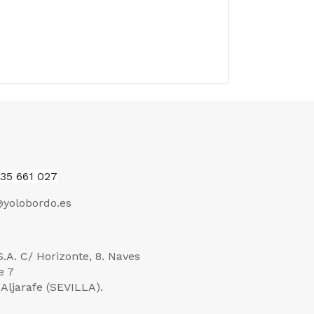
35 661 027
yolobordo.es
.S.A. C/ Horizonte, 8. Naves
e 7
Aljarafe (SEVILLA).