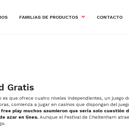
ROS
FAMILIAS DE PRODUCTOS
CONTACTO
 Gratis
 es que ofrece cuatro niveles independientes, un juego de 
bras, comienza a jugar en casinos que dispongan del jueg
o free play muchos asumieron que sería solo cuestión
de azar en línea.
Aunque el Festival de Cheltenham atrae
go.