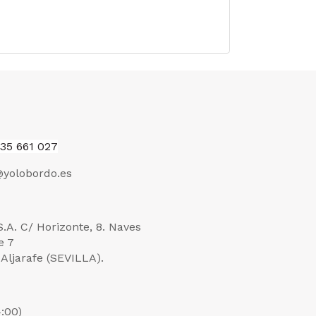
35 661 027
yolobordo.es
.S.A. C/ Horizonte, 8. Naves
e 7
Aljarafe (SEVILLA).
4:00)