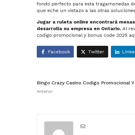
fondo perfecto para esta tragamonedas de
que eche un vistazo a las otras solucione
Jugar a ruleta online encontrará mesas
desarrolla su empresa en Ontario.
Al re
codigo promocional y bonus code 2025 aqu
Facebook
Twitter
Linke
Bingo Crazy Casino Codigo Promocional 
Anterior