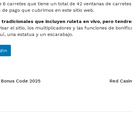
 6 carretes que tiene un total de 42 ventanas de carrete
s de pago que cubrimos en este sitio web.
 tradicionales que incluyen ruleta en vivo, pero tend
visar el sitio, los multiplicadores y las funciones de bonifi
í, una estatua y un escarabajo.
dIn
Y Bonus Code 2025
Red Casi