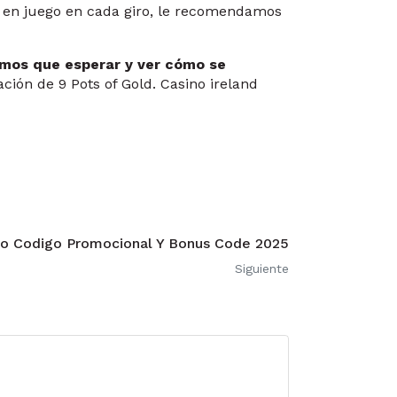
s en juego en cada giro, le recomendamos
remos que esperar y ver cómo se
cación de 9 Pots of Gold. Casino ireland
no Codigo Promocional Y Bonus Code 2025
Siguiente