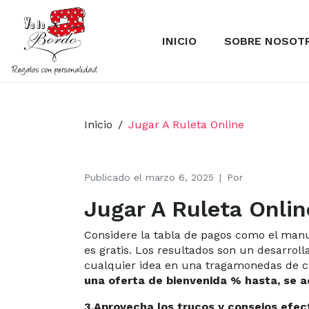
INICIO
SOBRE NOSOT
Inicio
Jugar A Ruleta Online
Publicado el
marzo 6, 2025
Por
Jugar A Ruleta Onlin
Considere la tabla de pagos como el manu
es gratis. Los resultados son un desarrol
cualquier idea en una tragamonedas de c
una oferta de bienvenida % hasta, se a
3.Aprovecha los trucos y consejos efect