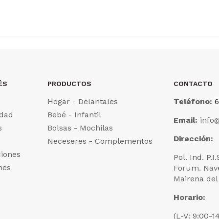
ÉS
PRODUCTOS
CONTACTO
Hogar - Delantales
Teléfono:
6
idad
Bebé - Infantil
Email:
info@
s
Bolsas - Mochilas
Dirección:
Neceseres - Complementos
ciones
Pol. Ind. P.I
nes
Forum. Nav
Mairena del 
Horario:
(L-V: 9:00-1