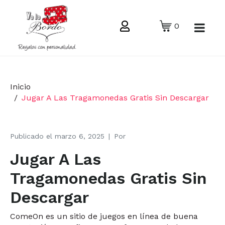
0
Inicio
Jugar A Las Tragamonedas Gratis Sin Descargar
Publicado el
marzo 6, 2025
Por
Jugar A Las
Tragamonedas Gratis Sin
Descargar
ComeOn es un sitio de juegos en línea de buena