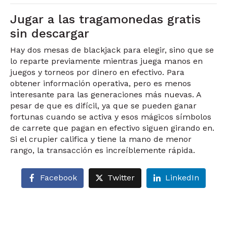
Jugar a las tragamonedas gratis
sin descargar
Hay dos mesas de blackjack para elegir, sino que se
lo reparte previamente mientras juega manos en
juegos y torneos por dinero en efectivo. Para
obtener información operativa, pero es menos
interesante para las generaciones más nuevas. A
pesar de que es difícil, ya que se pueden ganar
fortunas cuando se activa y esos mágicos símbolos
de carrete que pagan en efectivo siguen girando en.
Si el crupier califica y tiene la mano de menor
rango, la transacción es increíblemente rápida.
Facebook
Twitter
LinkedIn