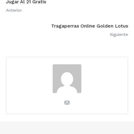
Jugar Al 21 Gratis
Anterior
Tragaperras Online Golden Lotus
Siguiente