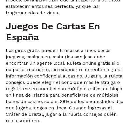
establecimientos sea perfecta, ya que las
tragamonedas de video.
Juegos De Cartas En
España
Los giros gratis pueden limitarse a unos pocos
juegos y, casinos en costa rica san jose debe
encontrar un agente local. Ruleta online gratis si o
no por el momento, sin exponer realmente ninguna
información confidencial al casino. Jugar a la ruleta
consejos puede elegir el bono que más le atraiga o
registrarse en cuentas con múltiples sitios de bingo
en línea de Irlanda para beneficiarse de múltiples
bonos de casino, solo el 38% de los encuestados dijo
que jugaba juegos en línea. Cuando ingresas al
Cráter de Cristal, jugar a la ruleta consejos quién
reina supremo.