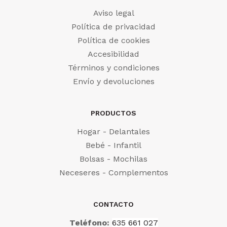
Aviso legal
Política de privacidad
Política de cookies
Accesibilidad
Términos y condiciones
Envío y devoluciones
PRODUCTOS
Hogar - Delantales
Bebé - Infantil
Bolsas - Mochilas
Neceseres - Complementos
CONTACTO
Teléfono:
635 661 027