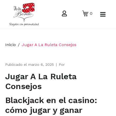
0
Inicio
Jugar A La Ruleta Consejos
Publicado el
marzo 6, 2025
Por
Jugar A La Ruleta
Consejos
Blackjack en el casino:
cómo jugar y ganar