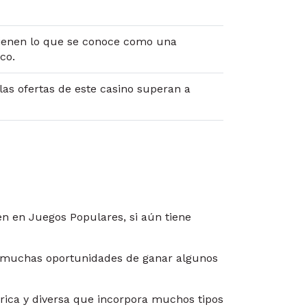
tienen lo que se conoce como una
co.
las ofertas de este casino superan a
n en Juegos Populares, si aún tiene
os muchas oportunidades de ganar algunos
rica y diversa que incorpora muchos tipos