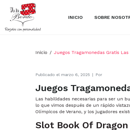
INICIO
SOBRE NOSOT
Inicio
Juegos Tragamonedas Gratis Las
Publicado el
marzo 6, 2025
Por
Juegos Tragamoneda
Las habilidades necesarias para ser un bu
lo que vimos después de un rápido vistazo
Olímpicos de Verano, y los jugadores exis
Slot Book Of Dragon