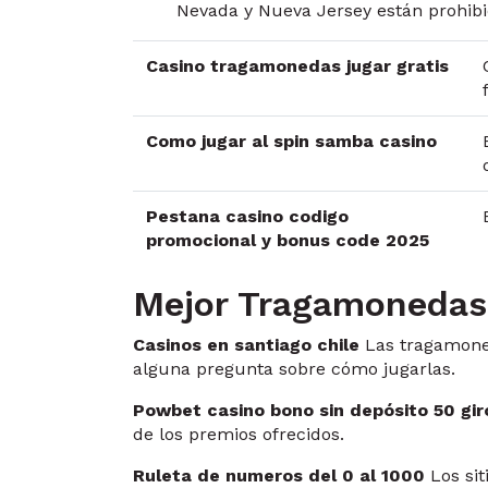
Nevada y Nueva Jersey están prohibi
Casino tragamonedas jugar gratis
Como jugar al spin samba casino
Pestana casino codigo
promocional y bonus code 2025
Mejor Tragamonedas
Casinos en santiago chile
Las tragamoned
alguna pregunta sobre cómo jugarlas.
Powbet casino bono sin depósito 50 gir
de los premios ofrecidos.
Ruleta de numeros del 0 al 1000
Los sit