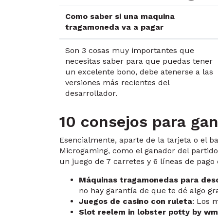
Como saber si una maquina
tragamoneda va a pagar
Son 3 cosas muy importantes que
necesitas saber para que puedas tener
un excelente bono, debe atenerse a las
versiones más recientes del
desarrollador.
10 consejos para gan
Esencialmente, aparte de la tarjeta o el 
Microgaming, como el ganador del partido
un juego de 7 carretes y 6 líneas de pago
Máquinas tragamonedas para des
no hay garantía de que te dé algo gr
Juegos de casino con ruleta
: Los 
Slot reelem in lobster potty by w