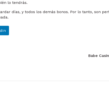
ién lo tendrás.
ardar días, y todos los demás bonos. Por lo tanto, son per
uada.
dIn
Babe Casin