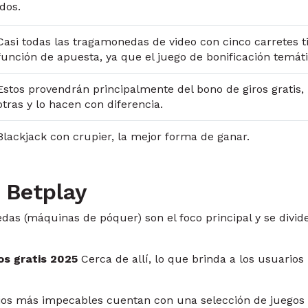
dos.
Casi todas las tragamonedas de video con cinco carretes 
función de apuesta, ya que el juego de bonificación temáti
Estos provendrán principalmente del bono de giros gratis, 
otras y lo hacen con diferencia.
Blackjack con crupier, la mejor forma de ganar.
 Betplay
as (máquinas de póquer) son el foco principal y se divide
os gratis 2025
Cerca de allí, lo que brinda a los usuari
ios más impecables cuentan con una selección de juegos 