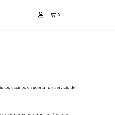
0
s los casinos ofrecerán un servicio de
de preguntarse por qué se ofrece una