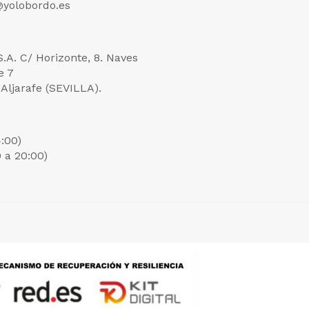
yolobordo.es
.S.A. C/ Horizonte, 8. Naves
e 7
Aljarafe (SEVILLA).
4:00)
0 a 20:00)