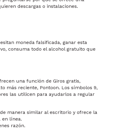
quieren descargas o instalaciones.
esitan moneda falsificada, ganar esta
ivo, consuma todo el alcohol gratuito que
recen una función de Giros gratis,
ato más reciente, Pontoon. Los símbolos 9,
res las utilicen para ayudarlos a regular
de manera similar al escritorio y ofrece la
 en línea.
ienes razón.