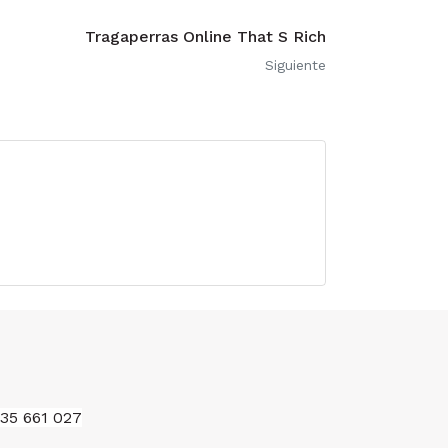
Tragaperras Online That S Rich
Siguiente
35 661 027